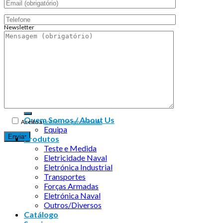
Newsletter
Endereço de email:
Copyright 2026 ©
Infosyncro
Quem Somos / About Us
Aceito a
política de privacidade
Equipa
Produtos
Teste e Medida
Eletricidade Naval
Eletrónica Industrial
Transportes
Forças Armadas
Eletrónica Naval
Outros/Diversos
Catálogo