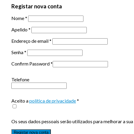
Registar nova conta
Nome
*
Apelido
*
Endereço de email
*
Senha
*
Confirm Password
*
Telefone
Aceito a
política de privacidade
*
Os seus dados pessoais serão utilizados para melhorar a sua 
Registar nova conta