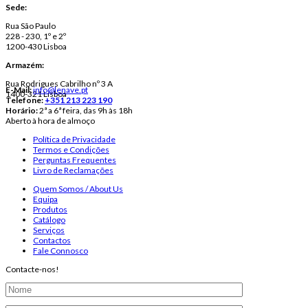
Sede:
Rua São Paulo
228 - 230, 1º e 2º
1200-430 Lisboa
Armazém:
Rua Rodrigues Cabrilho nº 3 A
E-Mail:
info@lenave.pt
1400-321 Lisboa
Telefone:
+351 213 223 190
Horário:
2ª a 6ª feira, das 9h às 18h
Aberto à hora de almoço
Política de Privacidade
Termos e Condições
Perguntas Frequentes
Livro de Reclamações
Quem Somos / About Us
Equipa
Produtos
Catálogo
Serviços
Contactos
Fale Connosco
Contacte-nos!