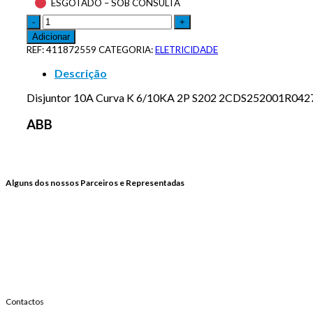
ESGOTADO – SOB CONSULTA
Adicionar
REF:
411872559
CATEGORIA:
ELETRICIDADE
Descrição
Disjuntor 10A Curva K 6/10KA 2P S202 2CDS252001R042
ABB
Alguns dos nossos Parceiros e Representadas
Contactos