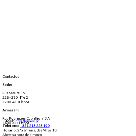
Contactos
Sede:
Rua São Paulo
228 - 230, 1º e 2º
1200-430 Lisboa
Armazém:
Rua Rodrigues Cabrilho nº 3 A
E-Mail:
info@lenave.pt
1400-321 Lisboa
Telefone:
+351 213 223 190
Horário:
2ª a 6ª feira, das 9h às 18h
Aberto à hora de almoço