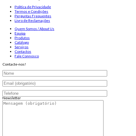
Política de Privacidade
Termos e Condições
Perguntas Frequentes
Livro de Reclamações
Quem Somos / About Us
Equipa
Produtos
Catálogo
Serviços
Contactos
Fale Connosco
Contacte-nos!
Newsletter
Endereço de email:
Copyright 2026 ©
Infosyncro