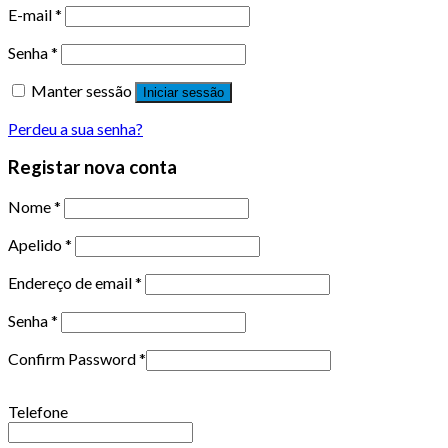
E-mail
*
Senha
*
Manter sessão
Iniciar sessão
Perdeu a sua senha?
Registar nova conta
Nome
*
Apelido
*
Endereço de email
*
Senha
*
Confirm Password
*
Telefone