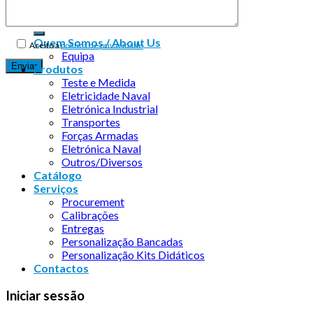
Quem Somos / About Us
Aceito a
política de privacidade
Equipa
Produtos
Teste e Medida
Eletricidade Naval
Eletrónica Industrial
Transportes
Forças Armadas
Eletrónica Naval
Outros/Diversos
Catálogo
Serviços
Procurement
Calibrações
Entregas
Personalização Bancadas
Personalização Kits Didáticos
Contactos
Iniciar sessão