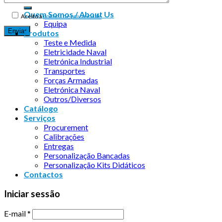
Quem Somos / About Us
Aceito a
política de privacidade
Equipa
Produtos
Teste e Medida
Eletricidade Naval
Eletrónica Industrial
Transportes
Forças Armadas
Eletrónica Naval
Outros/Diversos
Catálogo
Serviços
Procurement
Calibrações
Entregas
Personalização Bancadas
Personalização Kits Didáticos
Contactos
Iniciar sessão
E-mail
*