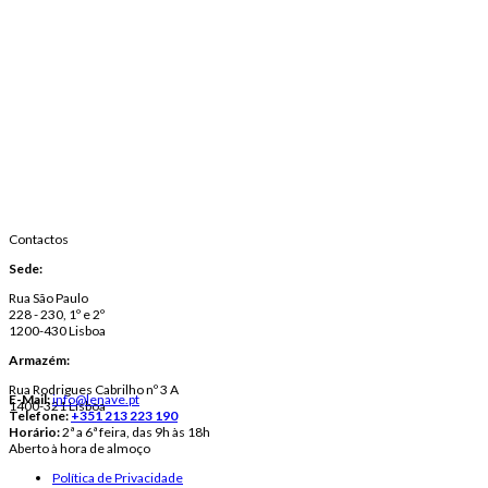
Contactos
Sede:
Rua São Paulo
228 - 230, 1º e 2º
1200-430 Lisboa
Armazém:
Rua Rodrigues Cabrilho nº 3 A
E-Mail:
info@lenave.pt
1400-321 Lisboa
Telefone:
+351 213 223 190
Horário:
2ª a 6ª feira, das 9h às 18h
Aberto à hora de almoço
Política de Privacidade