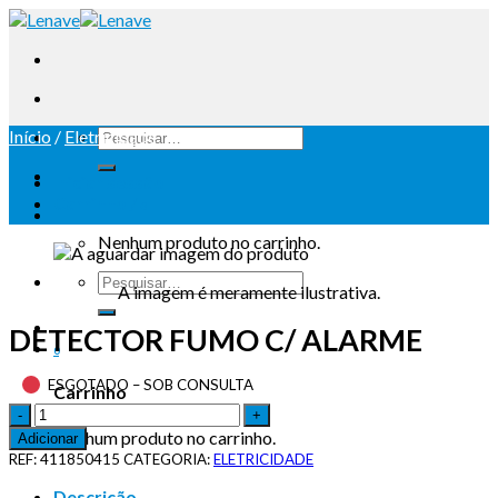
Início
/
Eletricidade
Iniciar sessão
Carrinho /
0
Nenhum produto no carrinho.
A imagem é meramente ilustrativa.
DETECTOR FUMO C/ ALARME
0
ESGOTADO – SOB CONSULTA
Carrinho
Nenhum produto no carrinho.
Adicionar
REF:
411850415
CATEGORIA:
ELETRICIDADE
Descrição