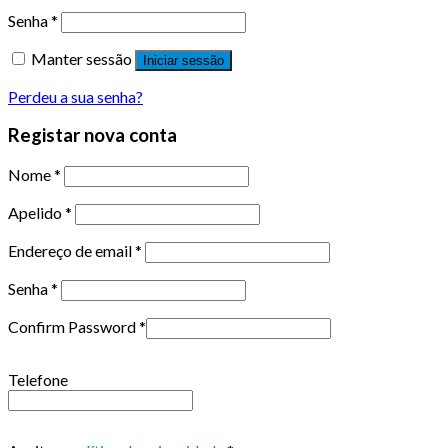
Senha
*
Manter sessão
Iniciar sessão
Perdeu a sua senha?
Registar nova conta
Nome
*
Apelido
*
Endereço de email
*
Senha
*
Confirm Password
*
Telefone