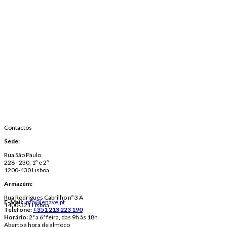
Contactos
Sede:
Rua São Paulo
228 - 230, 1º e 2º
1200-430 Lisboa
Armazém:
Rua Rodrigues Cabrilho nº 3 A
E-Mail:
info@lenave.pt
1400-321 Lisboa
Telefone:
+351 213 223 190
Horário:
2ª a 6ª feira, das 9h às 18h
Aberto à hora de almoço