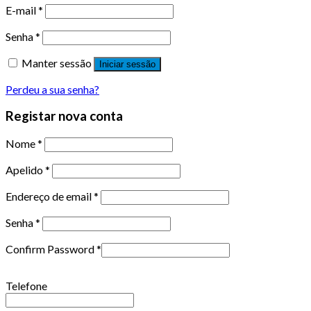
E-mail
*
Senha
*
Manter sessão
Iniciar sessão
Perdeu a sua senha?
Registar nova conta
Nome
*
Apelido
*
Endereço de email
*
Senha
*
Confirm Password
*
Telefone