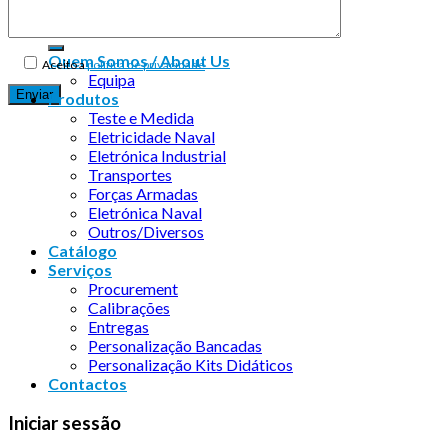
Quem Somos / About Us
Aceito a
política de privacidade
Equipa
Produtos
Teste e Medida
Eletricidade Naval
Eletrónica Industrial
Transportes
Forças Armadas
Eletrónica Naval
Outros/Diversos
Catálogo
Serviços
Procurement
Calibrações
Entregas
Personalização Bancadas
Personalização Kits Didáticos
Contactos
Iniciar sessão