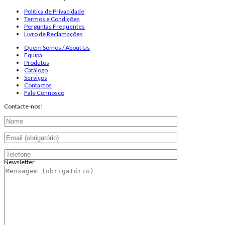
Política de Privacidade
Termos e Condições
Perguntas Frequentes
Livro de Reclamações
Quem Somos / About Us
Equipa
Produtos
Catálogo
Serviços
Contactos
Fale Connosco
Contacte-nos!
Newsletter
Endereço de email:
Copyright 2026 ©
Infosyncro