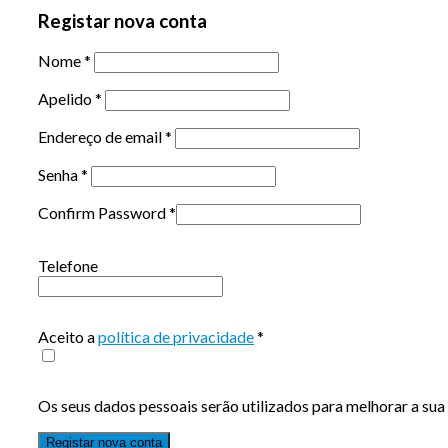
Registar nova conta
Nome
*
Apelido
*
Endereço de email
*
Senha
*
Confirm Password
*
Telefone
Aceito a
política de privacidade
*
Os seus dados pessoais serão utilizados para melhorar a sua 
Registar nova conta