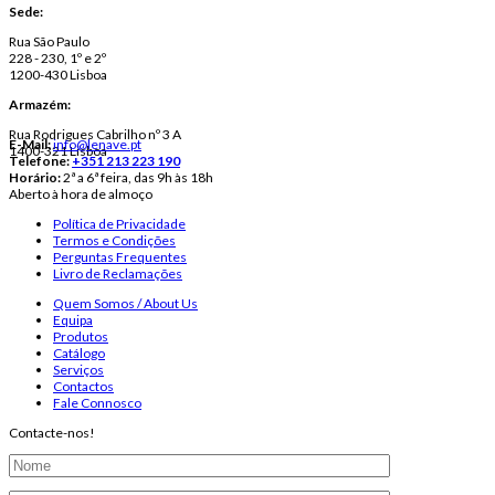
Sede:
Rua São Paulo
228 - 230, 1º e 2º
1200-430 Lisboa
Armazém:
Rua Rodrigues Cabrilho nº 3 A
E-Mail:
info@lenave.pt
1400-321 Lisboa
Telefone:
+351 213 223 190
Horário:
2ª a 6ª feira, das 9h às 18h
Aberto à hora de almoço
Política de Privacidade
Termos e Condições
Perguntas Frequentes
Livro de Reclamações
Quem Somos / About Us
Equipa
Produtos
Catálogo
Serviços
Contactos
Fale Connosco
Contacte-nos!