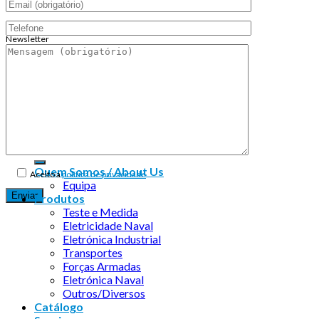
Newsletter
Endereço de email:
Copyright 2026 ©
Infosyncro
Quem Somos / About Us
Aceito a
política de privacidade
Equipa
Produtos
Teste e Medida
Eletricidade Naval
Eletrónica Industrial
Transportes
Forças Armadas
Eletrónica Naval
Outros/Diversos
Catálogo