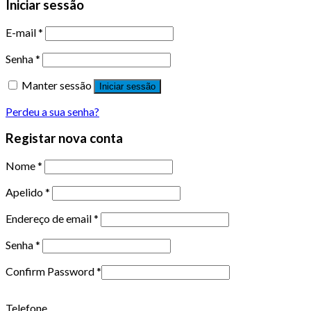
Iniciar sessão
E-mail
*
Senha
*
Manter sessão
Iniciar sessão
Perdeu a sua senha?
Registar nova conta
Nome
*
Apelido
*
Endereço de email
*
Senha
*
Confirm Password
*
Telefone