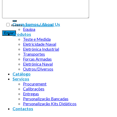
Copyright 2026 ©
Infosyncro
Quem Somos / About Us
Aceito a
política de privacidade
Equipa
Produtos
Teste e Medida
Eletricidade Naval
Eletrónica Industrial
Transportes
Forças Armadas
Eletrónica Naval
Outros/Diversos
Catálogo
Serviços
Procurement
Calibrações
Entregas
Personalização Bancadas
Personalização Kits Didáticos
Contactos