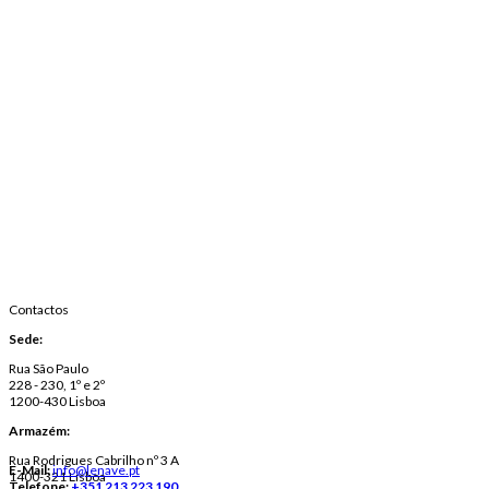
Contactos
Sede:
Rua São Paulo
228 - 230, 1º e 2º
1200-430 Lisboa
Armazém:
Rua Rodrigues Cabrilho nº 3 A
E-Mail:
info@lenave.pt
1400-321 Lisboa
Telefone:
+351 213 223 190