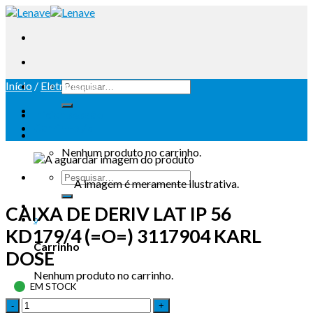
Início
/
Eletricidade
Iniciar sessão
Carrinho /
0
Nenhum produto no carrinho.
A imagem é meramente ilustrativa.
CAIXA DE DERIV LAT IP 56
0
KD179/4 (=O=) 3117904 KARL
Carrinho
DOSE
Nenhum produto no carrinho.
EM STOCK