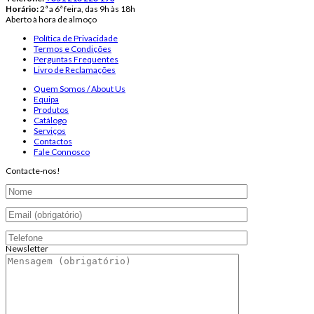
Horário:
2ª a 6ª feira, das 9h às 18h
Aberto à hora de almoço
Política de Privacidade
Termos e Condições
Perguntas Frequentes
Livro de Reclamações
Quem Somos / About Us
Equipa
Produtos
Catálogo
Serviços
Contactos
Fale Connosco
Contacte-nos!
Newsletter
Endereço de email: