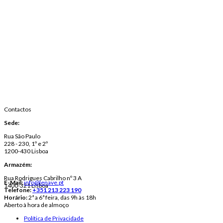
Contactos
Sede:
Rua São Paulo
228 - 230, 1º e 2º
1200-430 Lisboa
Armazém:
Rua Rodrigues Cabrilho nº 3 A
E-Mail:
info@lenave.pt
1400-321 Lisboa
Telefone:
+351 213 223 190
Horário:
2ª a 6ª feira, das 9h às 18h
Aberto à hora de almoço
Política de Privacidade