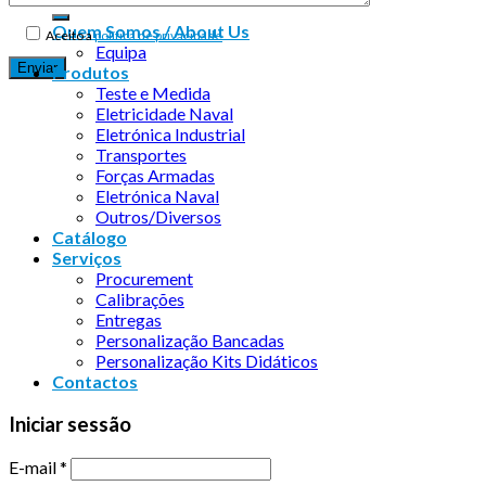
Quem Somos / About Us
Aceito a
política de privacidade
Equipa
Produtos
Teste e Medida
Eletricidade Naval
Eletrónica Industrial
Transportes
Forças Armadas
Eletrónica Naval
Outros/Diversos
Catálogo
Serviços
Procurement
Calibrações
Entregas
Personalização Bancadas
Personalização Kits Didáticos
Contactos
Iniciar sessão
E-mail
*