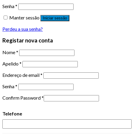
Senha
*
Manter sessão
Iniciar sessão
Perdeu a sua senha?
Registar nova conta
Nome
*
Apelido
*
Endereço de email
*
Senha
*
Confirm Password
*
Telefone