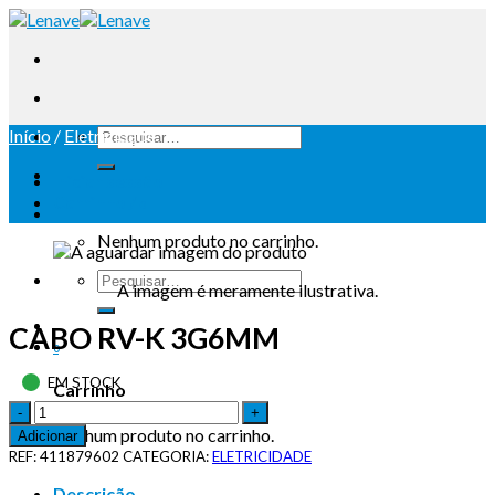
Início
/
Eletricidade
Iniciar sessão
Carrinho /
0
Nenhum produto no carrinho.
A imagem é meramente ilustrativa.
CABO RV-K 3G6MM
0
EM STOCK
Carrinho
Nenhum produto no carrinho.
Adicionar
REF:
411879602
CATEGORIA:
ELETRICIDADE
Descrição