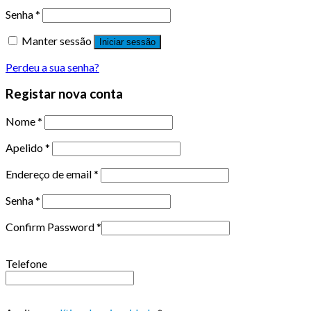
Senha
*
Manter sessão
Iniciar sessão
Perdeu a sua senha?
Registar nova conta
Nome
*
Apelido
*
Endereço de email
*
Senha
*
Confirm Password
*
Telefone