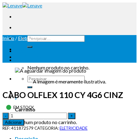
Início
/
Eletricidade
Iniciar sessão
Carrinho /
0
Nenhum produto no carrinho.
A imagem é meramente ilustrativa.
CABO OLFLEX 110 CY 4G6 CINZ
0
EM STOCK
Carrinho
Nenhum produto no carrinho.
Adicionar
REF:
411872579
CATEGORIA:
ELETRICIDADE
Descrição