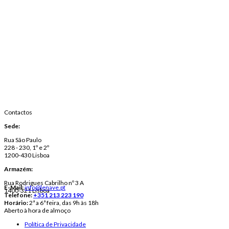
Contactos
Sede:
Rua São Paulo
228 - 230, 1º e 2º
1200-430 Lisboa
Armazém:
Rua Rodrigues Cabrilho nº 3 A
E-Mail:
info@lenave.pt
1400-321 Lisboa
Telefone:
+351 213 223 190
Horário:
2ª a 6ª feira, das 9h às 18h
Aberto à hora de almoço
Política de Privacidade