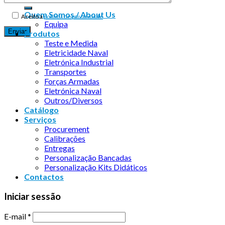
Quem Somos / About Us
Aceito a
política de privacidade
Equipa
Produtos
Teste e Medida
Eletricidade Naval
Eletrónica Industrial
Transportes
Forças Armadas
Eletrónica Naval
Outros/Diversos
Catálogo
Serviços
Procurement
Calibrações
Entregas
Personalização Bancadas
Personalização Kits Didáticos
Contactos
Iniciar sessão
E-mail
*