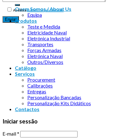
Quem Somos / About Us
Aceito a
política de privacidade
Equipa
Produtos
Teste e Medida
Eletricidade Naval
Eletrónica Industrial
Transportes
Forças Armadas
Eletrónica Naval
Outros/Diversos
Catálogo
Serviços
Procurement
Calibrações
Entregas
Personalização Bancadas
Personalização Kits Didáticos
Contactos
Iniciar sessão
E-mail
*