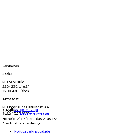
Contactos
Sede:
Rua São Paulo
228 - 230, 1º e 2º
1200-430 Lisboa
Armazém:
Rua Rodrigues Cabrilho nº 3 A
E-Mail:
info@lenave.pt
1400-321 Lisboa
Telefone:
+351 213 223 190
Horário:
2ª a 6ª feira, das 9h às 18h
Aberto à hora de almoço
Política de Privacidade