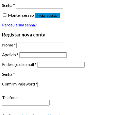
Senha
*
Manter sessão
Iniciar sessão
Perdeu a sua senha?
Registar nova conta
Nome
*
Apelido
*
Endereço de email
*
Senha
*
Confirm Password
*
Telefone