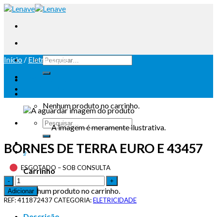
Início
/
Eletricidade
Iniciar sessão
Carrinho /
0
Nenhum produto no carrinho.
A imagem é meramente ilustrativa.
BORNES DE TERRA EURO E 43457
0
ESGOTADO – SOB CONSULTA
Carrinho
Nenhum produto no carrinho.
Adicionar
REF:
411872437
CATEGORIA:
ELETRICIDADE
Descrição