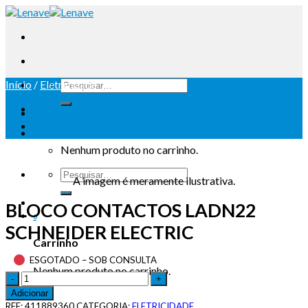
Início
/
Eletricidade
Iniciar sessão
Carrinho /
0
Nenhum produto no carrinho.
A imagem é meramente ilustrativa.
BLOCO CONTACTOS LADN22
0
SCHNEIDER ELECTRIC
Carrinho
ESGOTADO – SOB CONSULTA
Nenhum produto no carrinho.
Adicionar
REF:
411889360
CATEGORIA:
ELETRICIDADE