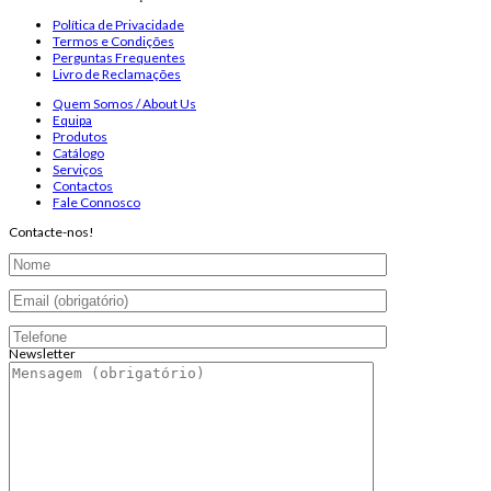
Política de Privacidade
Termos e Condições
Perguntas Frequentes
Livro de Reclamações
Quem Somos / About Us
Equipa
Produtos
Catálogo
Serviços
Contactos
Fale Connosco
Contacte-nos!
Newsletter
Endereço de email:
Copyright 2026 ©
Infosyncro