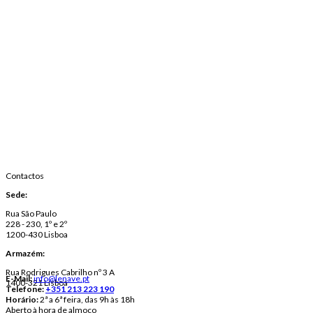
Contactos
Sede:
Rua São Paulo
228 - 230, 1º e 2º
1200-430 Lisboa
Armazém:
Rua Rodrigues Cabrilho nº 3 A
E-Mail:
info@lenave.pt
1400-321 Lisboa
Telefone:
+351 213 223 190
Horário:
2ª a 6ª feira, das 9h às 18h
Aberto à hora de almoço