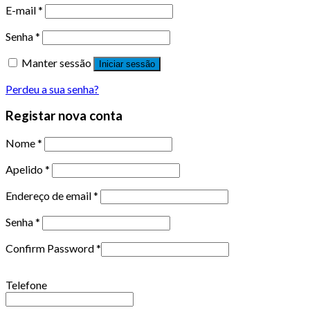
E-mail
*
Senha
*
Manter sessão
Iniciar sessão
Perdeu a sua senha?
Registar nova conta
Nome
*
Apelido
*
Endereço de email
*
Senha
*
Confirm Password
*
Telefone