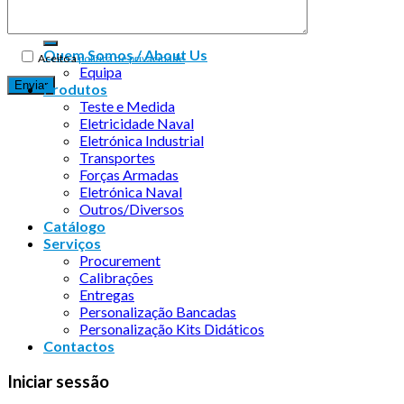
Quem Somos / About Us
Aceito a
política de privacidade
Equipa
Produtos
Teste e Medida
Eletricidade Naval
Eletrónica Industrial
Transportes
Forças Armadas
Eletrónica Naval
Outros/Diversos
Catálogo
Serviços
Procurement
Calibrações
Entregas
Personalização Bancadas
Personalização Kits Didáticos
Contactos
Iniciar sessão