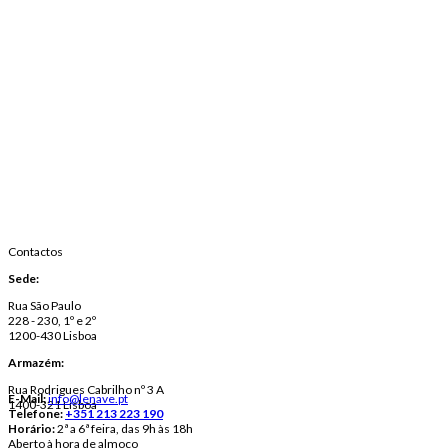
Contactos
Sede:
Rua São Paulo
228 - 230, 1º e 2º
1200-430 Lisboa
Armazém:
Rua Rodrigues Cabrilho nº 3 A
E-Mail:
info@lenave.pt
1400-321 Lisboa
Telefone:
+351 213 223 190
Horário:
2ª a 6ª feira, das 9h às 18h
Aberto à hora de almoço