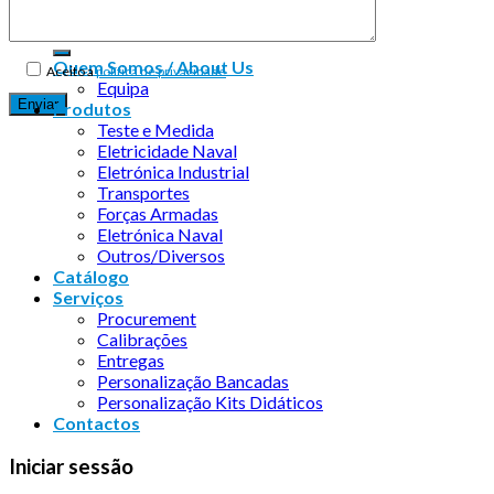
Quem Somos / About Us
Aceito a
política de privacidade
Equipa
Produtos
Teste e Medida
Eletricidade Naval
Eletrónica Industrial
Transportes
Forças Armadas
Eletrónica Naval
Outros/Diversos
Catálogo
Serviços
Procurement
Calibrações
Entregas
Personalização Bancadas
Personalização Kits Didáticos
Contactos
Iniciar sessão