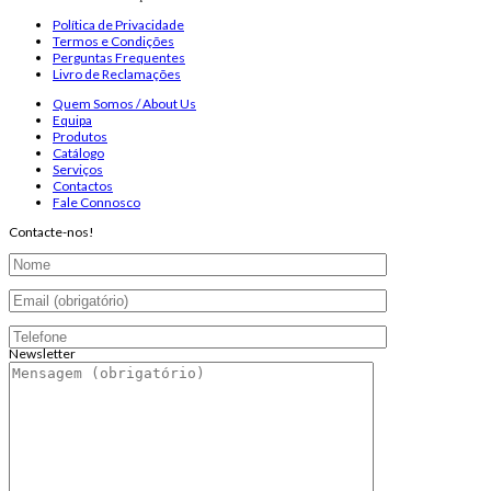
Política de Privacidade
Termos e Condições
Perguntas Frequentes
Livro de Reclamações
Quem Somos / About Us
Equipa
Produtos
Catálogo
Serviços
Contactos
Fale Connosco
Contacte-nos!
Newsletter
Endereço de email:
Copyright 2026 ©
Infosyncro