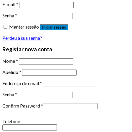
E-mail
*
Senha
*
Manter sessão
Iniciar sessão
Perdeu a sua senha?
Registar nova conta
Nome
*
Apelido
*
Endereço de email
*
Senha
*
Confirm Password
*
Telefone