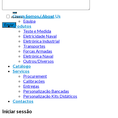
Quem Somos / About Us
Aceito a
política de privacidade
Equipa
Produtos
Teste e Medida
Eletricidade Naval
Eletrónica Industrial
Transportes
Forças Armadas
Eletrónica Naval
Outros/Diversos
Catálogo
Serviços
Procurement
Calibrações
Entregas
Personalização Bancadas
Personalização Kits Didáticos
Contactos
Iniciar sessão