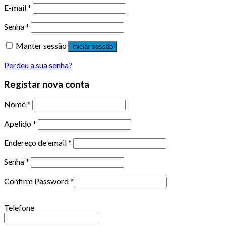
E-mail
*
Senha
*
Manter sessão
Iniciar sessão
Perdeu a sua senha?
Registar nova conta
Nome
*
Apelido
*
Endereço de email
*
Senha
*
Confirm Password
*
Telefone