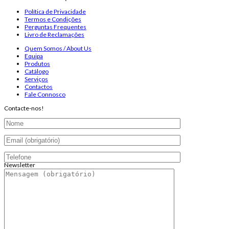
Política de Privacidade
Termos e Condições
Perguntas Frequentes
Livro de Reclamações
Quem Somos / About Us
Equipa
Produtos
Catálogo
Serviços
Contactos
Fale Connosco
Contacte-nos!
Newsletter
Endereço de email:
Copyright 2026 ©
Infosyncro