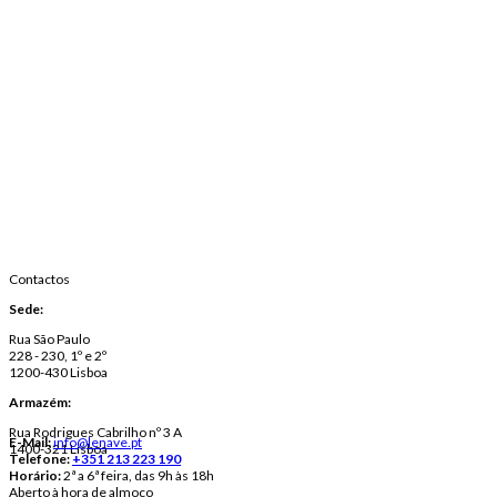
Contactos
Sede:
Rua São Paulo
228 - 230, 1º e 2º
1200-430 Lisboa
Armazém:
Rua Rodrigues Cabrilho nº 3 A
E-Mail:
info@lenave.pt
1400-321 Lisboa
Telefone:
+351 213 223 190
Horário:
2ª a 6ª feira, das 9h às 18h
Aberto à hora de almoço