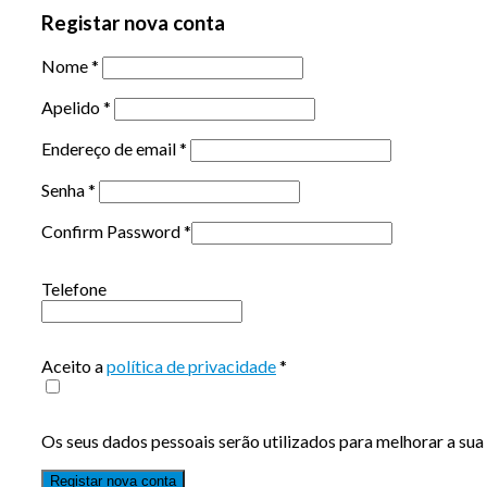
Registar nova conta
Nome
*
Apelido
*
Endereço de email
*
Senha
*
Confirm Password
*
Telefone
Aceito a
política de privacidade
*
Os seus dados pessoais serão utilizados para melhorar a sua 
Registar nova conta