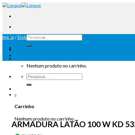
Início
/
Eletricidade
Iniciar sessão
Carrinho /
0
Nenhum produto no carrinho.
0
Carrinho
Nenhum produto no carrinho.
ARMADURA LATÃO 100 W KD 532/