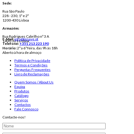
Sede:
Rua São Paulo
228 - 230, 1º e 2º
1200-430 Lisboa
Armazém:
Rua Rodrigues Cabrilho nº 3 A
E-Mail:
info@lenave.pt
1400-321 Lisboa
Telefone:
+351 213 223 190
Horário:
2ª a 6ª feira, das 9h às 18h
Aberto à hora de almoço
Política de Privacidade
Termos e Condições
Perguntas Frequentes
Livro de Reclamações
Quem Somos / About Us
Equipa
Produtos
Catálogo
Serviços
Contactos
Fale Connosco
Contacte-nos!