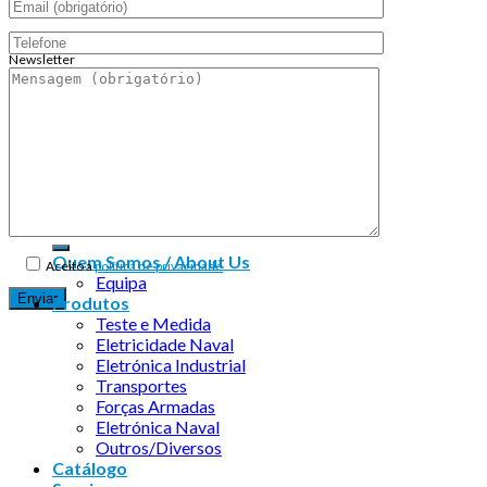
Newsletter
Endereço de email:
Copyright 2026 ©
Infosyncro
Quem Somos / About Us
Aceito a
política de privacidade
Equipa
Produtos
Teste e Medida
Eletricidade Naval
Eletrónica Industrial
Transportes
Forças Armadas
Eletrónica Naval
Outros/Diversos
Catálogo