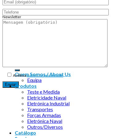
Newsletter
Endereço de email:
Copyright 2026 ©
Infosyncro
Quem Somos / About Us
Aceito a
política de privacidade
Equipa
Produtos
Teste e Medida
Eletricidade Naval
Eletrónica Industrial
Transportes
Forças Armadas
Eletrónica Naval
Outros/Diversos
Catálogo