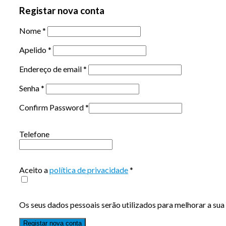
Registar nova conta
Nome
*
Apelido
*
Endereço de email
*
Senha
*
Confirm Password
*
Telefone
Aceito a
política de privacidade
*
Os seus dados pessoais serão utilizados para melhorar a sua 
Registar nova conta