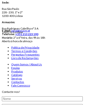
Sede:
Rua São Paulo
228 - 230, 1º e 2º
1200-430 Lisboa
Armazém:
Rua Rodrigues Cabrilho nº 3 A
E-Mail:
info@lenave.pt
1400-321 Lisboa
Telefone:
+351 213 223 190
Horário:
2ª a 6ª feira, das 9h às 18h
Aberto à hora de almoço
Política de Privacidade
Termos e Condições
Perguntas Frequentes
Livro de Reclamações
Quem Somos / About Us
Equipa
Produtos
Catálogo
Serviços
Contactos
Fale Connosco
Contacte-nos!