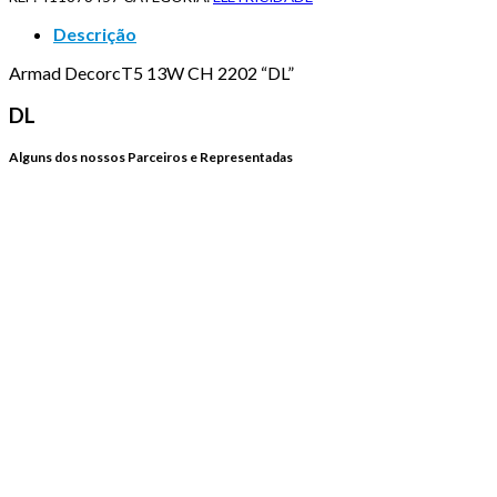
DECORCT5
13W
Descrição
CH
2202
Armad DecorcT5 13W CH 2202 “DL”
"DL"
DL
Alguns dos nossos Parceiros e Representadas