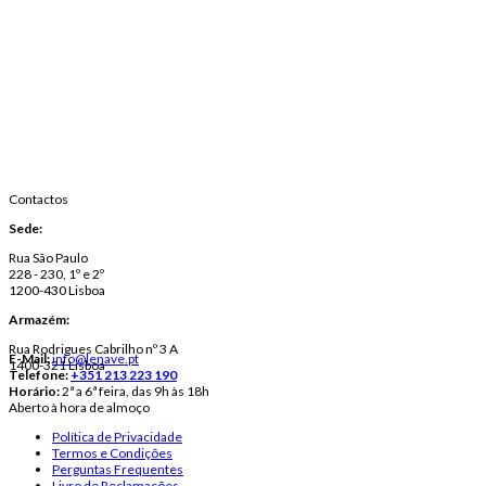
Contactos
Sede:
Rua São Paulo
228 - 230, 1º e 2º
1200-430 Lisboa
Armazém:
Rua Rodrigues Cabrilho nº 3 A
E-Mail:
info@lenave.pt
1400-321 Lisboa
Telefone:
+351 213 223 190
Horário:
2ª a 6ª feira, das 9h às 18h
Aberto à hora de almoço
Política de Privacidade
Termos e Condições
Perguntas Frequentes
Livro de Reclamações