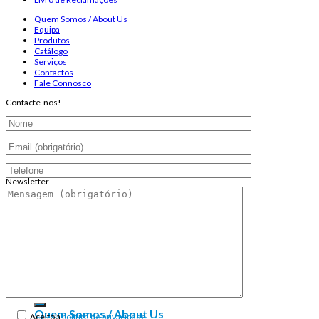
Quem Somos / About Us
Equipa
Produtos
Catálogo
Serviços
Contactos
Fale Connosco
Contacte-nos!
Newsletter
Endereço de email:
Copyright 2026 ©
Infosyncro
Pesquisar
por:
Quem Somos / About Us
Aceito a
política de privacidade