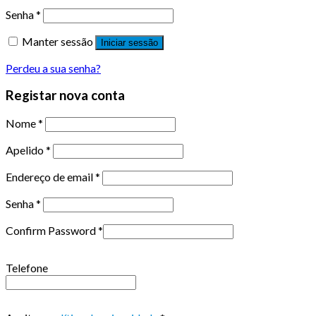
Senha
*
Manter sessão
Iniciar sessão
Perdeu a sua senha?
Registar nova conta
Nome
*
Apelido
*
Endereço de email
*
Senha
*
Confirm Password
*
Telefone