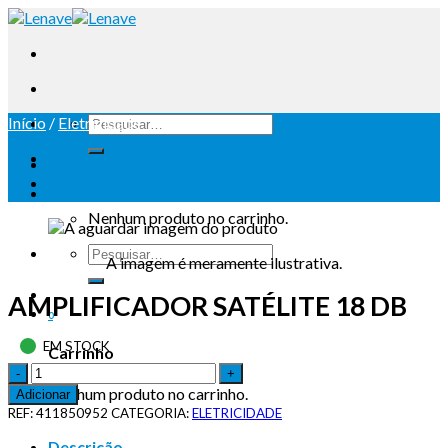
Início
/
Eletricidade
Iniciar sessão
Carrinho /
0
Nenhum produto no carrinho.
A imagem é meramente ilustrativa.
AMPLIFICADOR SATÉLITE 18 DB
0
EM STOCK
Carrinho
Nenhum produto no carrinho.
Adicionar
REF:
411850952
CATEGORIA:
ELETRICIDADE
Descrição