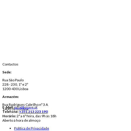
Contactos
Sede:
Rua São Paulo
228 - 230, 1º e 2º
1200-430 Lisboa
Armazém:
Rua Rodrigues Cabrilho nº 3 A
E-Mail:
info@lenave.pt
1400-321 Lisboa
Telefone:
+351 213 223 190
Horário:
2ª a 6ª feira, das 9h às 18h
Aberto à hora de almoço
Política de Privacidade