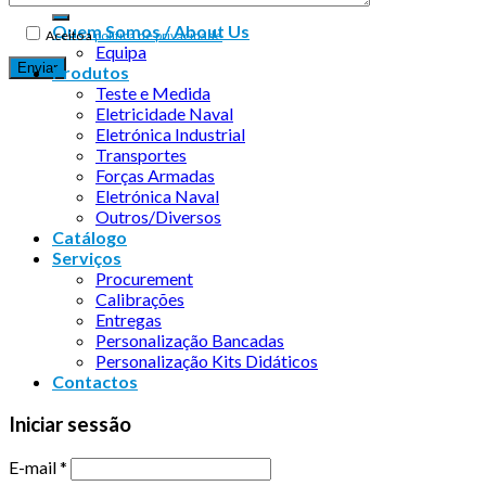
Quem Somos / About Us
Aceito a
política de privacidade
Equipa
Produtos
Teste e Medida
Eletricidade Naval
Eletrónica Industrial
Transportes
Forças Armadas
Eletrónica Naval
Outros/Diversos
Catálogo
Serviços
Procurement
Calibrações
Entregas
Personalização Bancadas
Personalização Kits Didáticos
Contactos
Iniciar sessão
E-mail
*