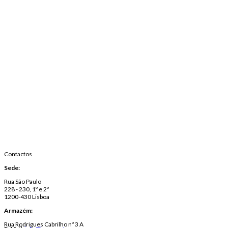
Contactos
Sede:
Rua São Paulo
228 - 230, 1º e 2º
1200-430 Lisboa
Armazém:
Rua Rodrigues Cabrilho nº 3 A