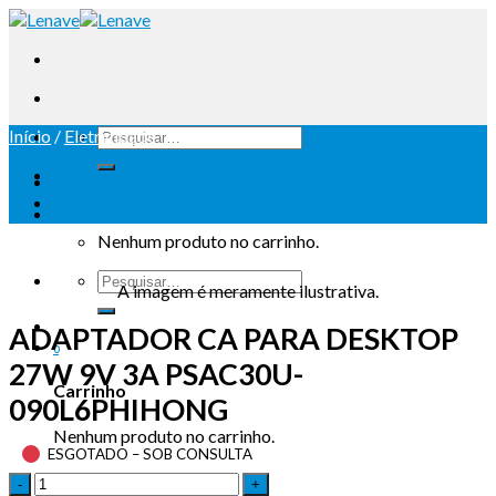
Início
/
Eletricidade
Iniciar sessão
Carrinho /
0
Nenhum produto no carrinho.
A imagem é meramente ilustrativa.
ADAPTADOR CA PARA DESKTOP
0
27W 9V 3A PSAC30U-
Carrinho
090L6PHIHONG
Nenhum produto no carrinho.
ESGOTADO – SOB CONSULTA