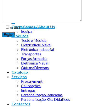
Copyright 2026 ©
Infosyncro
Quem Somos / About Us
Aceito a
política de privacidade
Equipa
Produtos
Teste e Medida
Eletricidade Naval
Eletrónica Industrial
Transportes
Forças Armadas
Eletrónica Naval
Outros/Diversos
Catálogo
Serviços
Procurement
Calibrações
Entregas
Personalização Bancadas
Personalização Kits Didáticos
Contactos