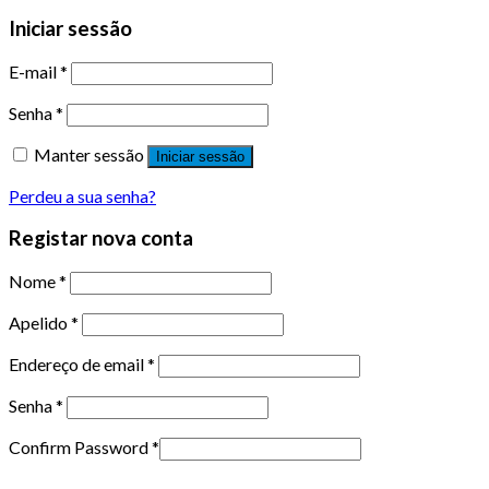
Iniciar sessão
E-mail
*
Senha
*
Manter sessão
Iniciar sessão
Perdeu a sua senha?
Registar nova conta
Nome
*
Apelido
*
Endereço de email
*
Senha
*
Confirm Password
*