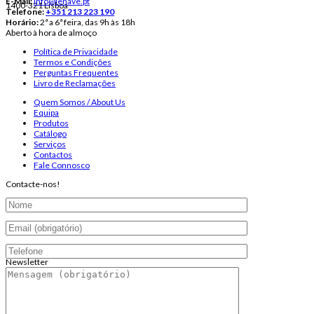
E-Mail:
info@lenave.pt
1400-321 Lisboa
Telefone:
+351 213 223 190
Horário:
2ª a 6ª feira, das 9h às 18h
Aberto à hora de almoço
Política de Privacidade
Termos e Condições
Perguntas Frequentes
Livro de Reclamações
Quem Somos / About Us
Equipa
Produtos
Catálogo
Serviços
Contactos
Fale Connosco
Contacte-nos!
Newsletter
Endereço de email: