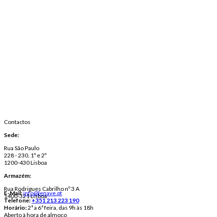
Contactos
Sede:
Rua São Paulo
228 - 230, 1º e 2º
1200-430 Lisboa
Armazém:
Rua Rodrigues Cabrilho nº 3 A
E-Mail:
info@lenave.pt
1400-321 Lisboa
Telefone:
+351 213 223 190
Horário:
2ª a 6ª feira, das 9h às 18h
Aberto à hora de almoço