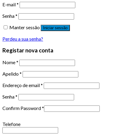
E-mail
*
Senha
*
Manter sessão
Iniciar sessão
Perdeu a sua senha?
Registar nova conta
Nome
*
Apelido
*
Endereço de email
*
Senha
*
Confirm Password
*
Telefone