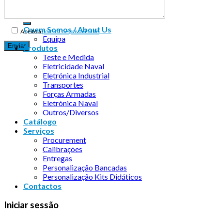
Quem Somos / About Us
Aceito a
política de privacidade
Equipa
Produtos
Teste e Medida
Eletricidade Naval
Eletrónica Industrial
Transportes
Forças Armadas
Eletrónica Naval
Outros/Diversos
Catálogo
Serviços
Procurement
Calibrações
Entregas
Personalização Bancadas
Personalização Kits Didáticos
Contactos
Iniciar sessão