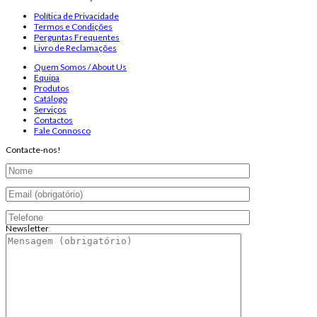
Política de Privacidade
Termos e Condições
Perguntas Frequentes
Livro de Reclamações
Quem Somos / About Us
Equipa
Produtos
Catálogo
Serviços
Contactos
Fale Connosco
Contacte-nos!
Newsletter
Endereço de email:
Copyright 2026 ©
Infosyncro