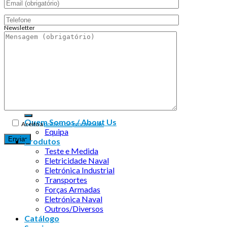
Newsletter
Endereço de email:
Copyright 2026 ©
Infosyncro
Quem Somos / About Us
Aceito a
política de privacidade
Equipa
Produtos
Teste e Medida
Eletricidade Naval
Eletrónica Industrial
Transportes
Forças Armadas
Eletrónica Naval
Outros/Diversos
Catálogo