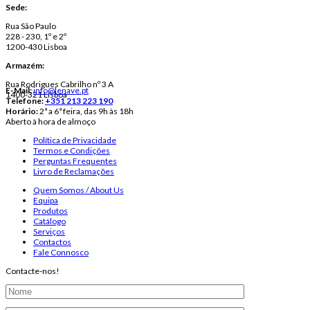
Sede:
Rua São Paulo
228 - 230, 1º e 2º
1200-430 Lisboa
Armazém:
Rua Rodrigues Cabrilho nº 3 A
E-Mail:
info@lenave.pt
1400-321 Lisboa
Telefone:
+351 213 223 190
Horário:
2ª a 6ª feira, das 9h às 18h
Aberto à hora de almoço
Política de Privacidade
Termos e Condições
Perguntas Frequentes
Livro de Reclamações
Quem Somos / About Us
Equipa
Produtos
Catálogo
Serviços
Contactos
Fale Connosco
Contacte-nos!