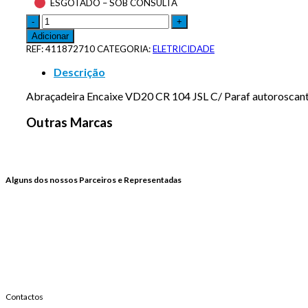
ESGOTADO – SOB CONSULTA
Adicionar
REF:
411872710
CATEGORIA:
ELETRICIDADE
Descrição
Abraçadeira Encaixe VD20 CR 104 JSL C/ Paraf autoroscan
Outras Marcas
Alguns dos nossos Parceiros e Representadas
Contactos