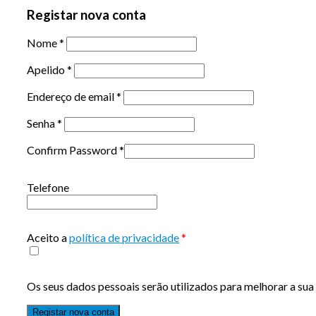
Registar nova conta
Nome
*
Apelido
*
Endereço de email
*
Senha
*
Confirm Password
*
Telefone
Aceito a
política de privacidade
*
Os seus dados pessoais serão utilizados para melhorar a sua 
Registar nova conta