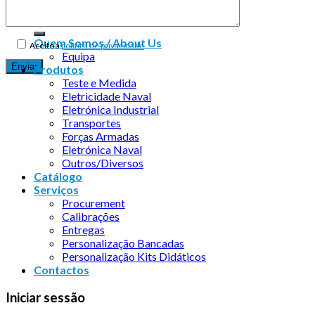
Quem Somos / About Us
Aceito a
política de privacidade
Equipa
Produtos
Teste e Medida
Eletricidade Naval
Eletrónica Industrial
Transportes
Forças Armadas
Eletrónica Naval
Outros/Diversos
Catálogo
Serviços
Procurement
Calibrações
Entregas
Personalização Bancadas
Personalização Kits Didáticos
Contactos
Iniciar sessão