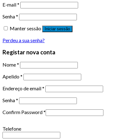
E-mail
*
Senha
*
Manter sessão
Iniciar sessão
Perdeu a sua senha?
Registar nova conta
Nome
*
Apelido
*
Endereço de email
*
Senha
*
Confirm Password
*
Telefone