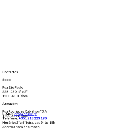
Contactos
Sede:
Rua São Paulo
228 - 230, 1º e 2º
1200-430 Lisboa
Armazém:
Rua Rodrigues Cabrilho nº 3 A
E-Mail:
info@lenave.pt
1400-321 Lisboa
Telefone:
+351 213 223 190
Horário:
2ª a 6ª feira, das 9h às 18h
Aberto à hora de almoço