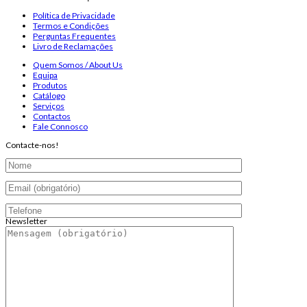
Política de Privacidade
Termos e Condições
Perguntas Frequentes
Livro de Reclamações
Quem Somos / About Us
Equipa
Produtos
Catálogo
Serviços
Contactos
Fale Connosco
Contacte-nos!
Newsletter
Endereço de email:
Copyright 2026 ©
Infosyncro