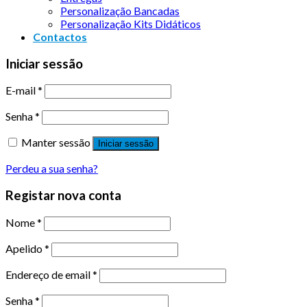
Personalização Bancadas
Personalização Kits Didáticos
Contactos
Iniciar sessão
E-mail
*
Senha
*
Manter sessão
Iniciar sessão
Perdeu a sua senha?
Registar nova conta
Nome
*
Apelido
*
Endereço de email
*
Senha
*