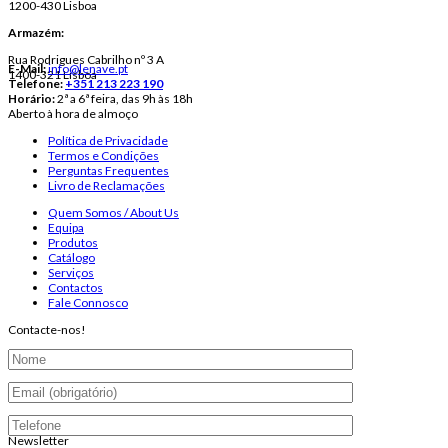
1200-430 Lisboa
Armazém:
Rua Rodrigues Cabrilho nº 3 A
E-Mail:
info@lenave.pt
1400-321 Lisboa
Telefone:
+351 213 223 190
Horário:
2ª a 6ª feira, das 9h às 18h
Aberto à hora de almoço
Política de Privacidade
Termos e Condições
Perguntas Frequentes
Livro de Reclamações
Quem Somos / About Us
Equipa
Produtos
Catálogo
Serviços
Contactos
Fale Connosco
Contacte-nos!
Newsletter