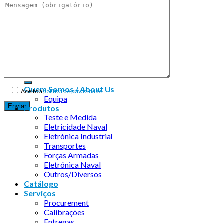
Endereço de email:
Copyright 2026 ©
Infosyncro
Quem Somos / About Us
Aceito a
política de privacidade
Equipa
Produtos
Teste e Medida
Eletricidade Naval
Eletrónica Industrial
Transportes
Forças Armadas
Eletrónica Naval
Outros/Diversos
Catálogo
Serviços
Procurement
Calibrações
Entregas