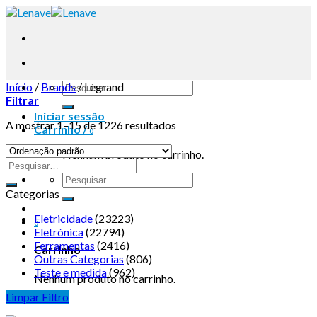
Início
/
Brands
/
Legrand
Filtrar
Iniciar sessão
A mostrar 1–15 de 1226 resultados
Carrinho /
0
Nenhum produto no carrinho.
Categorias
Eletricidade
(23223)
0
Eletrónica
(22794)
Ferramentas
(2416)
Carrinho
Outras Categorias
(806)
Teste e medida
(962)
Nenhum produto no carrinho.
Limpar Filtro