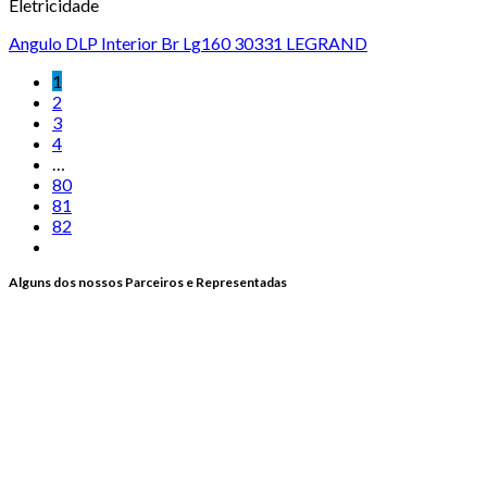
Eletricidade
Angulo DLP Interior Br Lg160 30331 LEGRAND
1
2
3
4
…
80
81
82
Alguns dos nossos Parceiros e Representadas