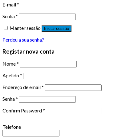
E-mail
*
Senha
*
Manter sessão
Iniciar sessão
Perdeu a sua senha?
Registar nova conta
Nome
*
Apelido
*
Endereço de email
*
Senha
*
Confirm Password
*
Telefone