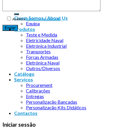
Quem Somos / About Us
Aceito a
política de privacidade
Equipa
Produtos
Teste e Medida
Eletricidade Naval
Eletrónica Industrial
Transportes
Forças Armadas
Eletrónica Naval
Outros/Diversos
Catálogo
Serviços
Procurement
Calibrações
Entregas
Personalização Bancadas
Personalização Kits Didáticos
Contactos
Iniciar sessão