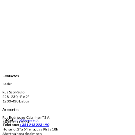
Contactos
Sede:
Rua São Paulo
228 - 230, 1º e 2º
1200-430 Lisboa
Armazém:
Rua Rodrigues Cabrilho nº 3 A
E-Mail:
info@lenave.pt
1400-321 Lisboa
Telefone:
+351 213 223 190
Horário:
2ª a 6ª feira, das 9h às 18h
Aberto à hora de almoço