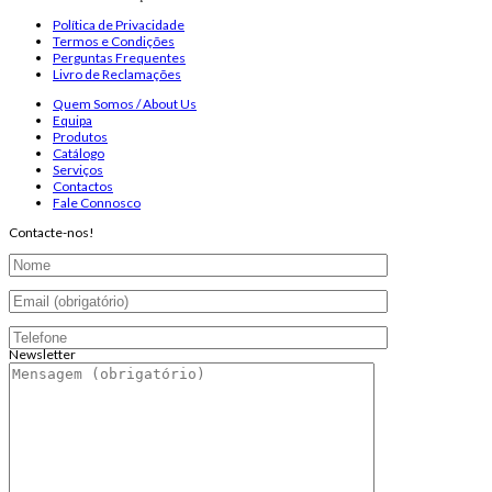
Política de Privacidade
Termos e Condições
Perguntas Frequentes
Livro de Reclamações
Quem Somos / About Us
Equipa
Produtos
Catálogo
Serviços
Contactos
Fale Connosco
Contacte-nos!
Newsletter
Endereço de email:
Copyright 2026 ©
Infosyncro