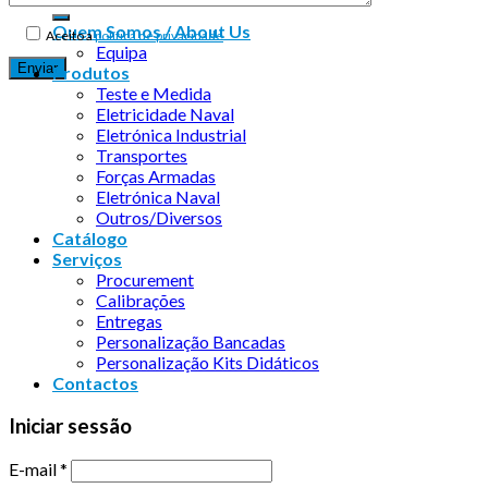
Quem Somos / About Us
Aceito a
política de privacidade
Equipa
Produtos
Teste e Medida
Eletricidade Naval
Eletrónica Industrial
Transportes
Forças Armadas
Eletrónica Naval
Outros/Diversos
Catálogo
Serviços
Procurement
Calibrações
Entregas
Personalização Bancadas
Personalização Kits Didáticos
Contactos
Iniciar sessão
E-mail
*