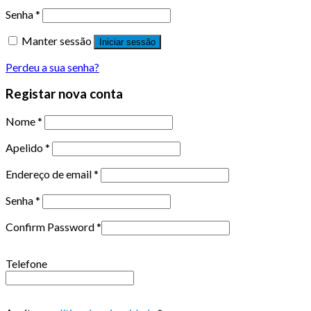
Senha
*
Manter sessão
Iniciar sessão
Perdeu a sua senha?
Registar nova conta
Nome
*
Apelido
*
Endereço de email
*
Senha
*
Confirm Password
*
Telefone