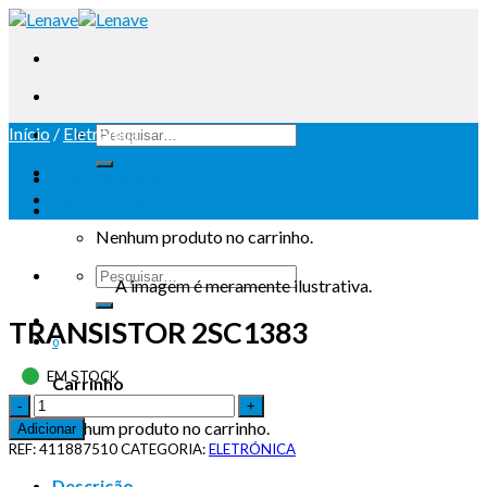
Início
/
Eletrónica
Iniciar sessão
Carrinho /
0
Nenhum produto no carrinho.
A imagem é meramente ilustrativa.
TRANSISTOR 2SC1383
0
EM STOCK
Carrinho
Nenhum produto no carrinho.
Adicionar
REF:
411887510
CATEGORIA:
ELETRÓNICA
Descrição