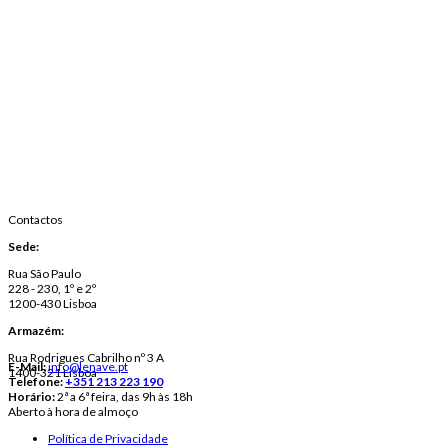
Contactos
Sede:
Rua São Paulo
228 - 230, 1º e 2º
1200-430 Lisboa
Armazém:
Rua Rodrigues Cabrilho nº 3 A
E-Mail:
info@lenave.pt
1400-321 Lisboa
Telefone:
+351 213 223 190
Horário:
2ª a 6ª feira, das 9h às 18h
Aberto à hora de almoço
Política de Privacidade