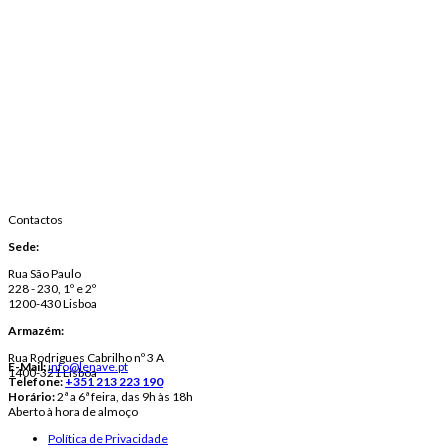
Contactos
Sede:
Rua São Paulo
228 - 230, 1º e 2º
1200-430 Lisboa
Armazém:
Rua Rodrigues Cabrilho nº 3 A
E-Mail:
info@lenave.pt
1400-321 Lisboa
Telefone:
+351 213 223 190
Horário:
2ª a 6ª feira, das 9h às 18h
Aberto à hora de almoço
Política de Privacidade