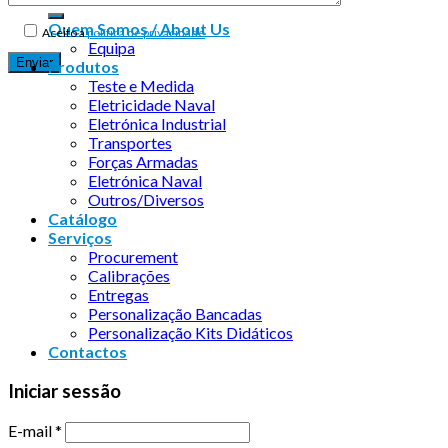
Quem Somos / About Us
Aceito a
política de privacidade
Equipa
Produtos
Teste e Medida
Eletricidade Naval
Eletrónica Industrial
Transportes
Forças Armadas
Eletrónica Naval
Outros/Diversos
Catálogo
Serviços
Procurement
Calibrações
Entregas
Personalização Bancadas
Personalização Kits Didáticos
Contactos
Iniciar sessão
E-mail
*