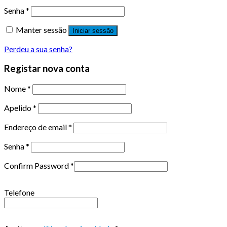
Senha
*
Manter sessão
Iniciar sessão
Perdeu a sua senha?
Registar nova conta
Nome
*
Apelido
*
Endereço de email
*
Senha
*
Confirm Password
*
Telefone