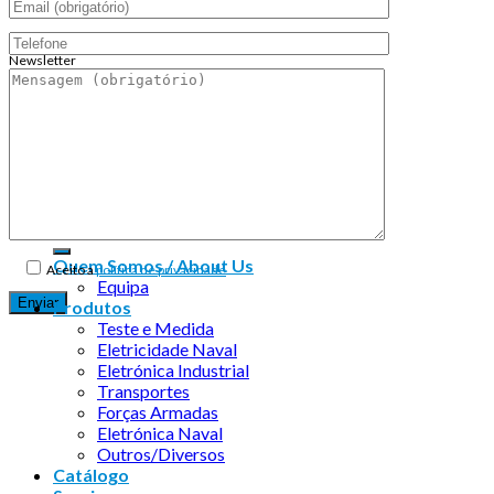
Newsletter
Endereço de email:
Copyright 2026 ©
Infosyncro
Quem Somos / About Us
Aceito a
política de privacidade
Equipa
Produtos
Teste e Medida
Eletricidade Naval
Eletrónica Industrial
Transportes
Forças Armadas
Eletrónica Naval
Outros/Diversos
Catálogo