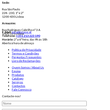
Sede:
Rua São Paulo
228 - 230, 1º e 2º
1200-430 Lisboa
Armazém:
Rua Rodrigues Cabrilho nº 3 A
E-Mail:
info@lenave.pt
1400-321 Lisboa
Telefone:
+351 213 223 190
Horário:
2ª a 6ª feira, das 9h às 18h
Aberto à hora de almoço
Política de Privacidade
Termos e Condições
Perguntas Frequentes
Livro de Reclamações
Quem Somos / About Us
Equipa
Produtos
Catálogo
Serviços
Contactos
Fale Connosco
Contacte-nos!