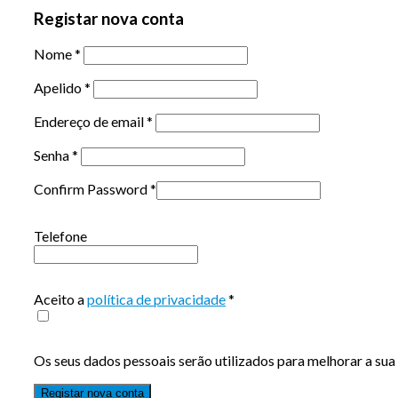
Registar nova conta
Nome
*
Apelido
*
Endereço de email
*
Senha
*
Confirm Password
*
Telefone
Aceito a
política de privacidade
*
Os seus dados pessoais serão utilizados para melhorar a sua 
Registar nova conta