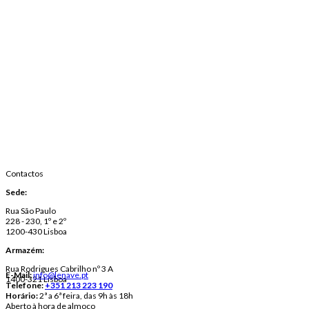
Contactos
Sede:
Rua São Paulo
228 - 230, 1º e 2º
1200-430 Lisboa
Armazém:
Rua Rodrigues Cabrilho nº 3 A
E-Mail:
info@lenave.pt
1400-321 Lisboa
Telefone:
+351 213 223 190
Horário:
2ª a 6ª feira, das 9h às 18h
Aberto à hora de almoço