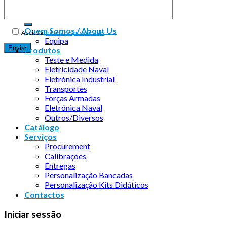
Quem Somos / About Us
Aceito a
política de privacidade
Equipa
Produtos
Teste e Medida
Eletricidade Naval
Eletrónica Industrial
Transportes
Forças Armadas
Eletrónica Naval
Outros/Diversos
Catálogo
Serviços
Procurement
Calibrações
Entregas
Personalização Bancadas
Personalização Kits Didáticos
Contactos
Iniciar sessão