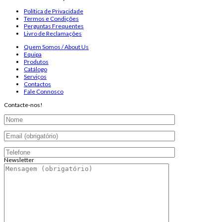
Política de Privacidade
Termos e Condições
Perguntas Frequentes
Livro de Reclamações
Quem Somos / About Us
Equipa
Produtos
Catálogo
Serviços
Contactos
Fale Connosco
Contacte-nos!
Newsletter
Endereço de email:
Copyright 2026 ©
Infosyncro