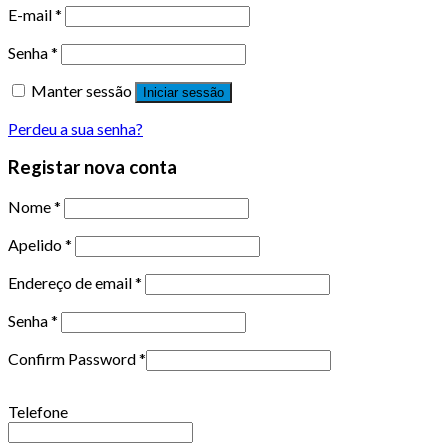
E-mail
*
Senha
*
Manter sessão
Iniciar sessão
Perdeu a sua senha?
Registar nova conta
Nome
*
Apelido
*
Endereço de email
*
Senha
*
Confirm Password
*
Telefone