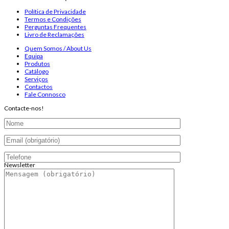
Política de Privacidade
Termos e Condições
Perguntas Frequentes
Livro de Reclamações
Quem Somos / About Us
Equipa
Produtos
Catálogo
Serviços
Contactos
Fale Connosco
Contacte-nos!
Newsletter
Endereço de email:
Copyright 2026 ©
Infosyncro