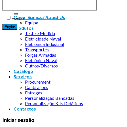
Quem Somos / About Us
Aceito a
política de privacidade
Equipa
Produtos
Teste e Medida
Eletricidade Naval
Eletrónica Industrial
Transportes
Forças Armadas
Eletrónica Naval
Outros/Diversos
Catálogo
Serviços
Procurement
Calibrações
Entregas
Personalização Bancadas
Personalização Kits Didáticos
Contactos
Iniciar sessão