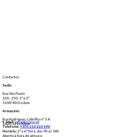
Contactos
Sede:
Rua São Paulo
228 - 230, 1º e 2º
1200-430 Lisboa
Armazém:
Rua Rodrigues Cabrilho nº 3 A
E-Mail:
info@lenave.pt
1400-321 Lisboa
Telefone:
+351 213 223 190
Horário:
2ª a 6ª feira, das 9h às 18h
Aberto à hora de almoço