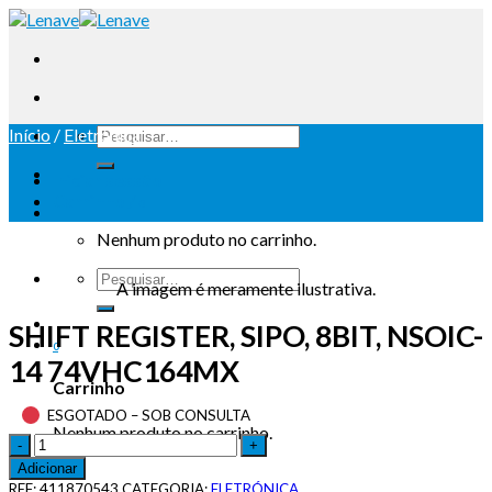
Início
/
Eletrónica
Iniciar sessão
Carrinho /
0
Nenhum produto no carrinho.
A imagem é meramente ilustrativa.
SHIFT REGISTER, SIPO, 8BIT, NSOIC-
0
14 74VHC164MX
Carrinho
ESGOTADO – SOB CONSULTA
Nenhum produto no carrinho.
Adicionar
REF:
411870543
CATEGORIA:
ELETRÓNICA