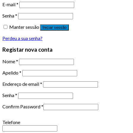
E-mail
*
Senha
*
Manter sessão
Iniciar sessão
Perdeu a sua senha?
Registar nova conta
Nome
*
Apelido
*
Endereço de email
*
Senha
*
Confirm Password
*
Telefone