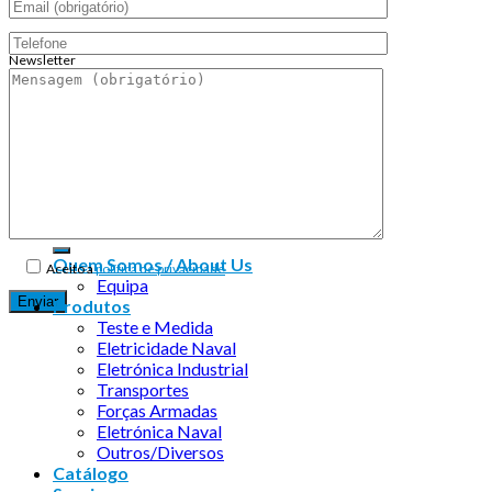
Newsletter
Endereço de email:
Copyright 2026 ©
Infosyncro
Quem Somos / About Us
Aceito a
política de privacidade
Equipa
Produtos
Teste e Medida
Eletricidade Naval
Eletrónica Industrial
Transportes
Forças Armadas
Eletrónica Naval
Outros/Diversos
Catálogo