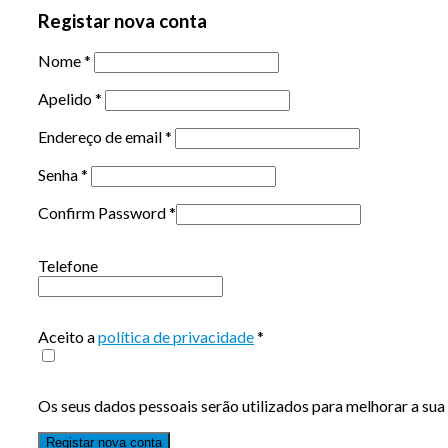
Registar nova conta
Nome
*
Apelido
*
Endereço de email
*
Senha
*
Confirm Password
*
Telefone
Aceito a
política de privacidade
*
Os seus dados pessoais serão utilizados para melhorar a sua 
Registar nova conta