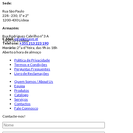
Sede:
Rua São Paulo
228 - 230, 1º e 2º
1200-430 Lisboa
Armazém:
Rua Rodrigues Cabrilho nº 3 A
E-Mail:
info@lenave.pt
1400-321 Lisboa
Telefone:
+351 213 223 190
Horário:
2ª a 6ª feira, das 9h às 18h
Aberto à hora de almoço
Política de Privacidade
Termos e Condições
Perguntas Frequentes
Livro de Reclamações
Quem Somos / About Us
Equipa
Produtos
Catálogo
Serviços
Contactos
Fale Connosco
Contacte-nos!