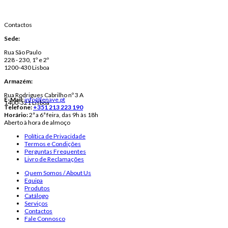
Contactos
Sede:
Rua São Paulo
228 - 230, 1º e 2º
1200-430 Lisboa
Armazém:
Rua Rodrigues Cabrilho nº 3 A
E-Mail:
info@lenave.pt
1400-321 Lisboa
Telefone:
+351 213 223 190
Horário:
2ª a 6ª feira, das 9h às 18h
Aberto à hora de almoço
Política de Privacidade
Termos e Condições
Perguntas Frequentes
Livro de Reclamações
Quem Somos / About Us
Equipa
Produtos
Catálogo
Serviços
Contactos
Fale Connosco