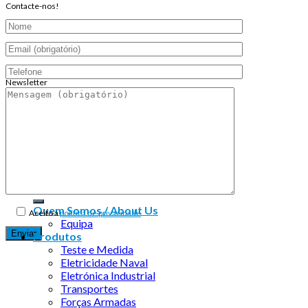
Contacte-nos!
Newsletter
Endereço de email:
Copyright 2026 ©
Infosyncro
Quem Somos / About Us
Aceito a
política de privacidade
Equipa
Produtos
Teste e Medida
Eletricidade Naval
Eletrónica Industrial
Transportes
Forças Armadas