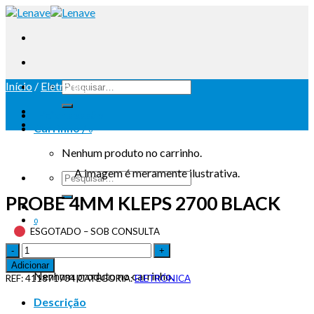
Início
/
Eletrónica
Iniciar sessão
Carrinho /
0
Nenhum produto no carrinho.
A imagem é meramente ilustrativa.
PROBE 4MM KLEPS 2700 BLACK
0
ESGOTADO – SOB CONSULTA
Carrinho
Adicionar
Nenhum produto no carrinho.
REF:
411871734
CATEGORIA:
ELETRÓNICA
Descrição