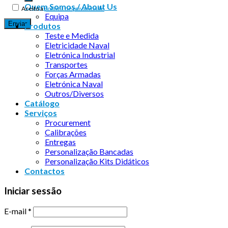
Quem Somos / About Us
Aceito a
política de privacidade
Equipa
Produtos
Teste e Medida
Eletricidade Naval
Eletrónica Industrial
Transportes
Forças Armadas
Eletrónica Naval
Outros/Diversos
Catálogo
Serviços
Procurement
Calibrações
Entregas
Personalização Bancadas
Personalização Kits Didáticos
Contactos
Iniciar sessão
E-mail
*