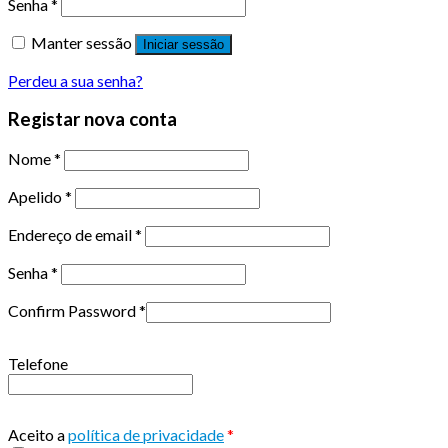
Senha
*
Manter sessão
Iniciar sessão
Perdeu a sua senha?
Registar nova conta
Nome
*
Apelido
*
Endereço de email
*
Senha
*
Confirm Password
*
Telefone
Aceito a
política de privacidade
*