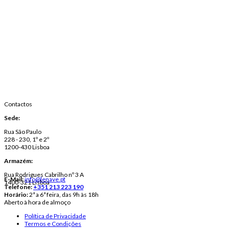
Contactos
Sede:
Rua São Paulo
228 - 230, 1º e 2º
1200-430 Lisboa
Armazém:
Rua Rodrigues Cabrilho nº 3 A
E-Mail:
info@lenave.pt
1400-321 Lisboa
Telefone:
+351 213 223 190
Horário:
2ª a 6ª feira, das 9h às 18h
Aberto à hora de almoço
Política de Privacidade
Termos e Condições