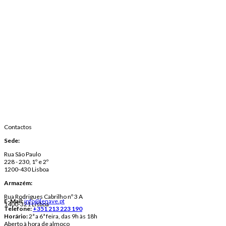
Contactos
Sede:
Rua São Paulo
228 - 230, 1º e 2º
1200-430 Lisboa
Armazém:
Rua Rodrigues Cabrilho nº 3 A
E-Mail:
info@lenave.pt
1400-321 Lisboa
Telefone:
+351 213 223 190
Horário:
2ª a 6ª feira, das 9h às 18h
Aberto à hora de almoço