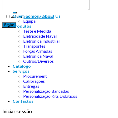
Quem Somos / About Us
Aceito a
política de privacidade
Equipa
Produtos
Teste e Medida
Eletricidade Naval
Eletrónica Industrial
Transportes
Forças Armadas
Eletrónica Naval
Outros/Diversos
Catálogo
Serviços
Procurement
Calibrações
Entregas
Personalização Bancadas
Personalização Kits Didáticos
Contactos
Iniciar sessão