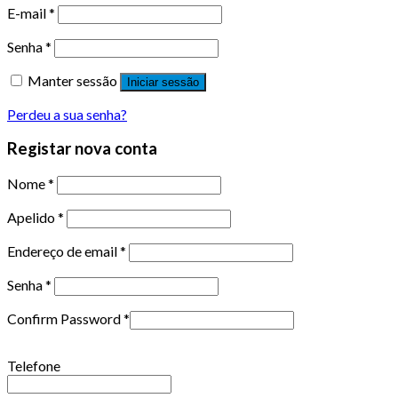
E-mail
*
Senha
*
Manter sessão
Iniciar sessão
Perdeu a sua senha?
Registar nova conta
Nome
*
Apelido
*
Endereço de email
*
Senha
*
Confirm Password
*
Telefone