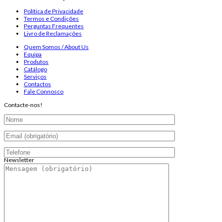
Política de Privacidade
Termos e Condições
Perguntas Frequentes
Livro de Reclamações
Quem Somos / About Us
Equipa
Produtos
Catálogo
Serviços
Contactos
Fale Connosco
Contacte-nos!
Newsletter
Endereço de email:
Copyright 2026 ©
Infosyncro