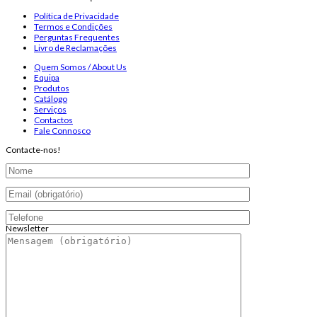
Política de Privacidade
Termos e Condições
Perguntas Frequentes
Livro de Reclamações
Quem Somos / About Us
Equipa
Produtos
Catálogo
Serviços
Contactos
Fale Connosco
Contacte-nos!
Newsletter
Endereço de email:
Copyright 2026 ©
Infosyncro