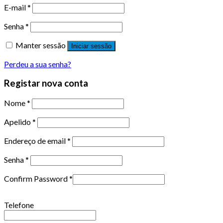
E-mail
*
Senha
*
Manter sessão
Iniciar sessão
Perdeu a sua senha?
Registar nova conta
Nome
*
Apelido
*
Endereço de email
*
Senha
*
Confirm Password
*
Telefone