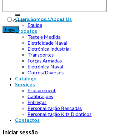
Quem Somos / About Us
Aceito a
política de privacidade
Equipa
Produtos
Teste e Medida
Eletricidade Naval
Eletrónica Industrial
Transportes
Forças Armadas
Eletrónica Naval
Outros/Diversos
Catálogo
Serviços
Procurement
Calibrações
Entregas
Personalização Bancadas
Personalização Kits Didáticos
Contactos
Iniciar sessão