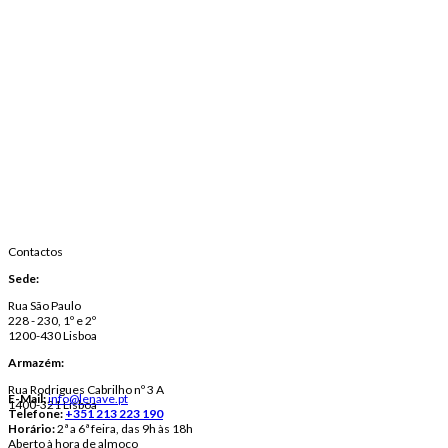
Contactos
Sede:
Rua São Paulo
228 - 230, 1º e 2º
1200-430 Lisboa
Armazém:
Rua Rodrigues Cabrilho nº 3 A
E-Mail:
info@lenave.pt
1400-321 Lisboa
Telefone:
+351 213 223 190
Horário:
2ª a 6ª feira, das 9h às 18h
Aberto à hora de almoço