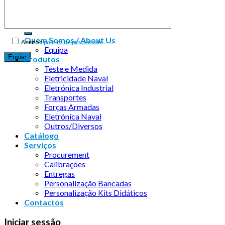
Copyright 2026 ©
Infosyncro
Quem Somos / About Us
Aceito a
política de privacidade
Equipa
Produtos
Teste e Medida
Eletricidade Naval
Eletrónica Industrial
Transportes
Forças Armadas
Eletrónica Naval
Outros/Diversos
Catálogo
Serviços
Procurement
Calibrações
Entregas
Personalização Bancadas
Personalização Kits Didáticos
Contactos
Iniciar sessão