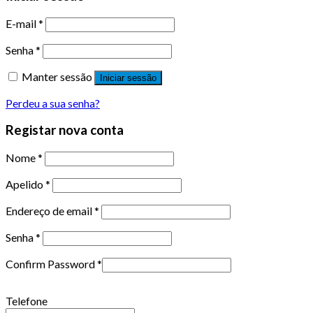
E-mail
*
Senha
*
Manter sessão
Iniciar sessão
Perdeu a sua senha?
Registar nova conta
Nome
*
Apelido
*
Endereço de email
*
Senha
*
Confirm Password
*
Telefone