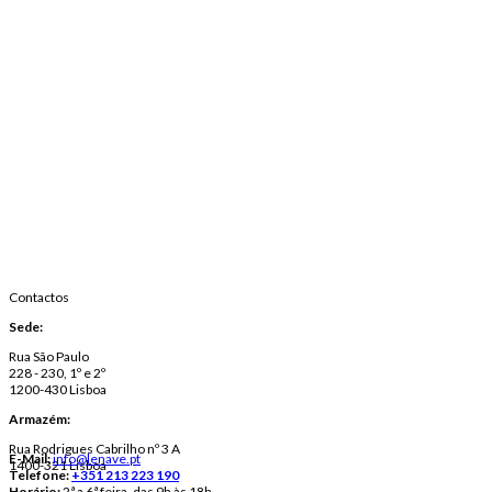
Contactos
Sede:
Rua São Paulo
228 - 230, 1º e 2º
1200-430 Lisboa
Armazém:
Rua Rodrigues Cabrilho nº 3 A
E-Mail:
info@lenave.pt
1400-321 Lisboa
Telefone:
+351 213 223 190
Horário:
2ª a 6ª feira, das 9h às 18h