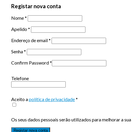
Registar nova conta
Nome
*
Apelido
*
Endereço de email
*
Senha
*
Confirm Password
*
Telefone
Aceito a
política de privacidade
*
Os seus dados pessoais serão utilizados para melhorar a sua 
Registar nova conta