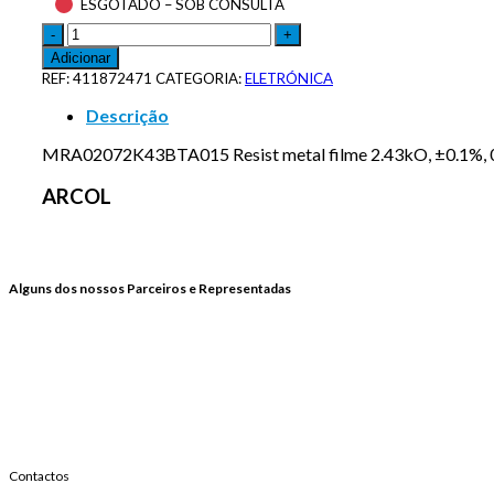
ESGOTADO – SOB CONSULTA
Adicionar
REF:
411872471
CATEGORIA:
ELETRÓNICA
Descrição
MRA02072K43BTA015 Resist metal filme 2.43kO, ±0.1%,
ARCOL
Alguns dos nossos Parceiros e Representadas
Contactos