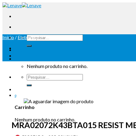
Início
/
Eletrónica
Iniciar sessão
Carrinho /
0
Nenhum produto no carrinho.
0
Carrinho
Nenhum produto no carrinho.
MRA02072K43BTA015 RESIST MET