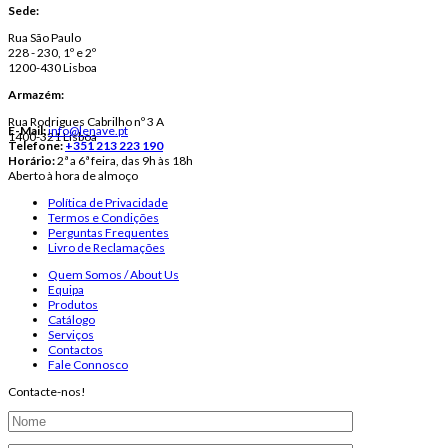
Sede:
Rua São Paulo
228 - 230, 1º e 2º
1200-430 Lisboa
Armazém:
Rua Rodrigues Cabrilho nº 3 A
E-Mail:
info@lenave.pt
1400-321 Lisboa
Telefone:
+351 213 223 190
Horário:
2ª a 6ª feira, das 9h às 18h
Aberto à hora de almoço
Política de Privacidade
Termos e Condições
Perguntas Frequentes
Livro de Reclamações
Quem Somos / About Us
Equipa
Produtos
Catálogo
Serviços
Contactos
Fale Connosco
Contacte-nos!