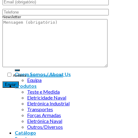
Newsletter
Endereço de email:
Copyright 2026 ©
Infosyncro
Quem Somos / About Us
Aceito a
política de privacidade
Equipa
Produtos
Teste e Medida
Eletricidade Naval
Eletrónica Industrial
Transportes
Forças Armadas
Eletrónica Naval
Outros/Diversos
Catálogo