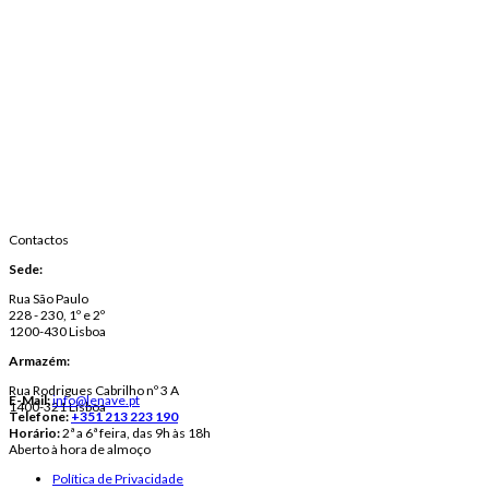
Contactos
Sede:
Rua São Paulo
228 - 230, 1º e 2º
1200-430 Lisboa
Armazém:
Rua Rodrigues Cabrilho nº 3 A
E-Mail:
info@lenave.pt
1400-321 Lisboa
Telefone:
+351 213 223 190
Horário:
2ª a 6ª feira, das 9h às 18h
Aberto à hora de almoço
Política de Privacidade