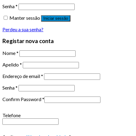
Senha
*
Manter sessão
Iniciar sessão
Perdeu a sua senha?
Registar nova conta
Nome
*
Apelido
*
Endereço de email
*
Senha
*
Confirm Password
*
Telefone