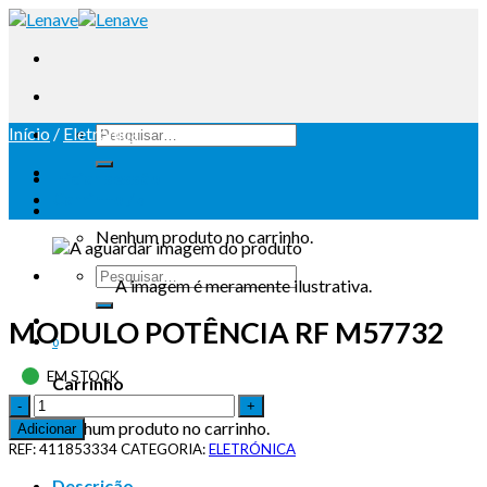
Início
/
Eletrónica
Iniciar sessão
Carrinho /
0
Nenhum produto no carrinho.
A imagem é meramente ilustrativa.
MODULO POTÊNCIA RF M57732
0
EM STOCK
Carrinho
Nenhum produto no carrinho.
Adicionar
REF:
411853334
CATEGORIA:
ELETRÓNICA
Descrição