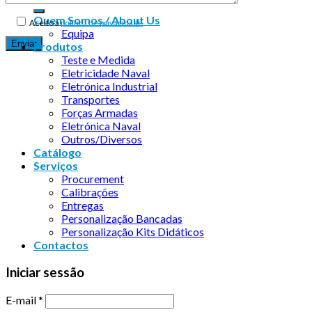
Quem Somos / About Us
Aceito a
política de privacidade
Equipa
Produtos
Teste e Medida
Eletricidade Naval
Eletrónica Industrial
Transportes
Forças Armadas
Eletrónica Naval
Outros/Diversos
Catálogo
Serviços
Procurement
Calibrações
Entregas
Personalização Bancadas
Personalização Kits Didáticos
Contactos
Iniciar sessão
E-mail
*