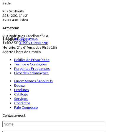
Sede:
Rua São Paulo
228 - 230, 1º e 2º
1200-430 Lisboa
Armazém:
Rua Rodrigues Cabrilho nº 3 A
E-Mail:
info@lenave.pt
1400-321 Lisboa
Telefone:
+351 213 223 190
Horário:
2ª a 6ª feira, das 9h às 18h
Aberto à hora de almoço
Política de Privacidade
Termos e Condições
Perguntas Frequentes
Livro de Reclamações
Quem Somos / About Us
Equipa
Produtos
Catálogo
Serviços
Contactos
Fale Connosco
Contacte-nos!