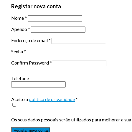
Registar nova conta
Nome
*
Apelido
*
Endereço de email
*
Senha
*
Confirm Password
*
Telefone
Aceito a
política de privacidade
*
Os seus dados pessoais serão utilizados para melhorar a sua 
Registar nova conta