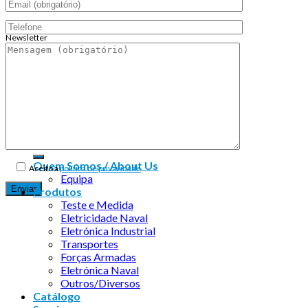
Newsletter
Endereço de email:
Copyright 2026 ©
Infosyncro
Quem Somos / About Us
Aceito a
política de privacidade
Equipa
Produtos
Teste e Medida
Eletricidade Naval
Eletrónica Industrial
Transportes
Forças Armadas
Eletrónica Naval
Outros/Diversos
Catálogo