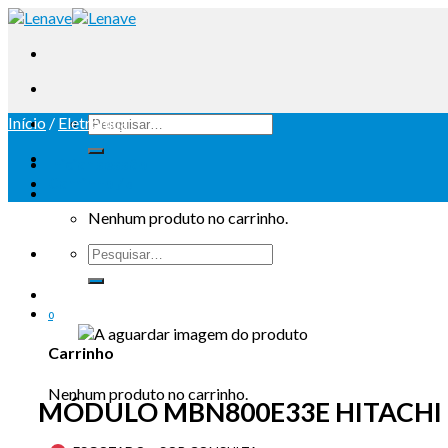
Início
/
Eletrónica
Iniciar sessão
Carrinho /
0
Nenhum produto no carrinho.
0
Carrinho
Nenhum produto no carrinho.
MÓDULO MBN800E33E HITACHI