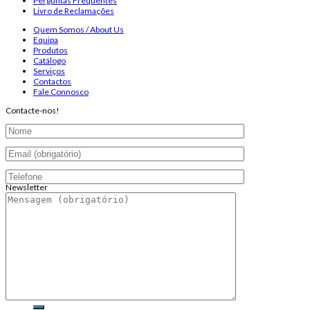
Perguntas Frequentes
Livro de Reclamações
Quem Somos / About Us
Equipa
Produtos
Catálogo
Serviços
Contactos
Fale Connosco
Contacte-nos!
Newsletter
Endereço de email:
Copyright 2026 ©
Infosyncro
Pesquisar
por: