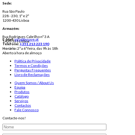
Sede:
Rua São Paulo
228 - 230, 1º e 2º
1200-430 Lisboa
Armazém:
Rua Rodrigues Cabrilho nº 3 A
E-Mail:
info@lenave.pt
1400-321 Lisboa
Telefone:
+351 213 223 190
Horário:
2ª a 6ª feira, das 9h às 18h
Aberto à hora de almoço
Política de Privacidade
Termos e Condições
Perguntas Frequentes
Livro de Reclamações
Quem Somos / About Us
Equipa
Produtos
Catálogo
Serviços
Contactos
Fale Connosco
Contacte-nos!