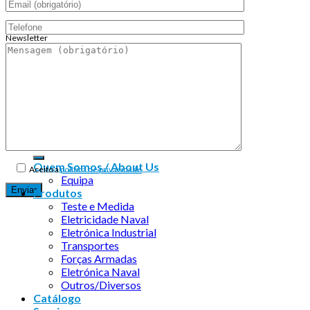
Newsletter
Endereço de email:
Copyright 2026 ©
Infosyncro
Quem Somos / About Us
Aceito a
política de privacidade
Equipa
Produtos
Teste e Medida
Eletricidade Naval
Eletrónica Industrial
Transportes
Forças Armadas
Eletrónica Naval
Outros/Diversos
Catálogo