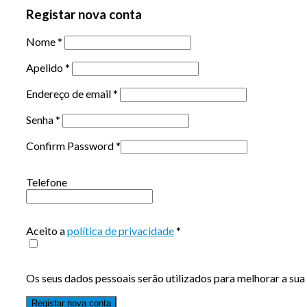
Registar nova conta
Nome
*
Apelido
*
Endereço de email
*
Senha
*
Confirm Password
*
Telefone
Aceito a
política de privacidade
*
Os seus dados pessoais serão utilizados para melhorar a sua 
Registar nova conta