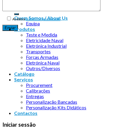
Quem Somos / About Us
Aceito a
política de privacidade
Equipa
Produtos
Teste e Medida
Eletricidade Naval
Eletrónica Industrial
Transportes
Forças Armadas
Eletrónica Naval
Outros/Diversos
Catálogo
Serviços
Procurement
Calibrações
Entregas
Personalização Bancadas
Personalização Kits Didáticos
Contactos
Iniciar sessão