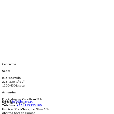
Contactos
Sede:
Rua São Paulo
228 - 230, 1º e 2º
1200-430 Lisboa
Armazém:
Rua Rodrigues Cabrilho nº 3 A
E-Mail:
info@lenave.pt
1400-321 Lisboa
Telefone:
+351 213 223 190
Horário:
2ª a 6ª feira, das 9h às 18h
Aberto à hora de almoço