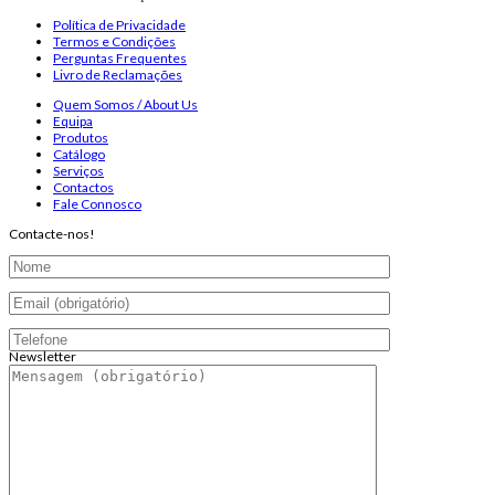
Política de Privacidade
Termos e Condições
Perguntas Frequentes
Livro de Reclamações
Quem Somos / About Us
Equipa
Produtos
Catálogo
Serviços
Contactos
Fale Connosco
Contacte-nos!
Newsletter
Endereço de email:
Copyright 2026 ©
Infosyncro