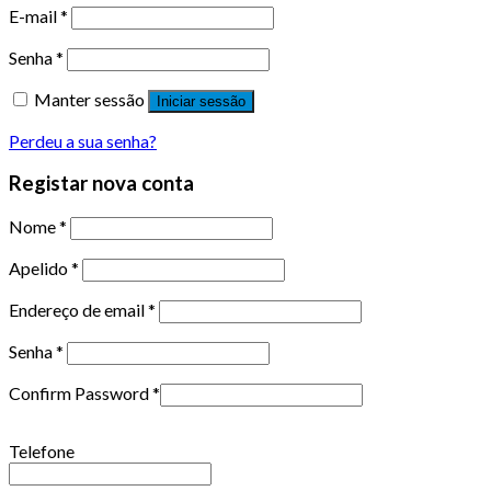
E-mail
*
Senha
*
Manter sessão
Iniciar sessão
Perdeu a sua senha?
Registar nova conta
Nome
*
Apelido
*
Endereço de email
*
Senha
*
Confirm Password
*
Telefone