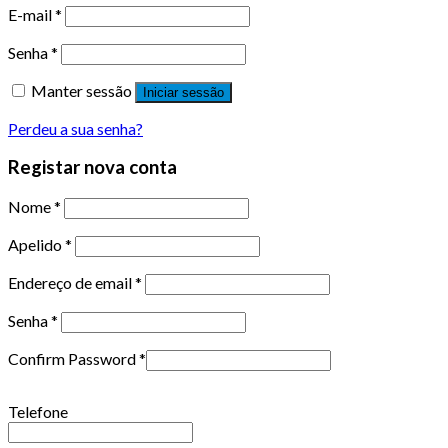
E-mail
*
Senha
*
Manter sessão
Iniciar sessão
Perdeu a sua senha?
Registar nova conta
Nome
*
Apelido
*
Endereço de email
*
Senha
*
Confirm Password
*
Telefone