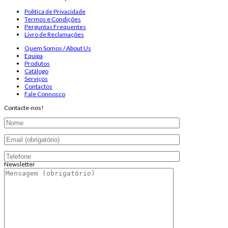
Política de Privacidade
Termos e Condições
Perguntas Frequentes
Livro de Reclamações
Quem Somos / About Us
Equipa
Produtos
Catálogo
Serviços
Contactos
Fale Connosco
Contacte-nos!
Newsletter
Endereço de email:
Copyright 2026 ©
Infosyncro