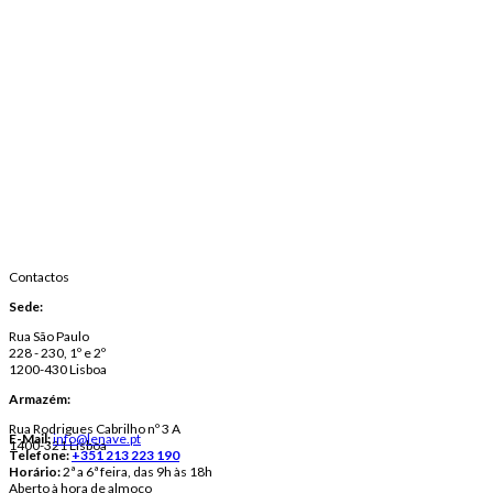
Contactos
Sede:
Rua São Paulo
228 - 230, 1º e 2º
1200-430 Lisboa
Armazém:
Rua Rodrigues Cabrilho nº 3 A
E-Mail:
info@lenave.pt
1400-321 Lisboa
Telefone:
+351 213 223 190
Horário:
2ª a 6ª feira, das 9h às 18h
Aberto à hora de almoço