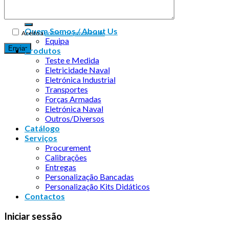
Quem Somos / About Us
Aceito a
política de privacidade
Equipa
Produtos
Teste e Medida
Eletricidade Naval
Eletrónica Industrial
Transportes
Forças Armadas
Eletrónica Naval
Outros/Diversos
Catálogo
Serviços
Procurement
Calibrações
Entregas
Personalização Bancadas
Personalização Kits Didáticos
Contactos
Iniciar sessão