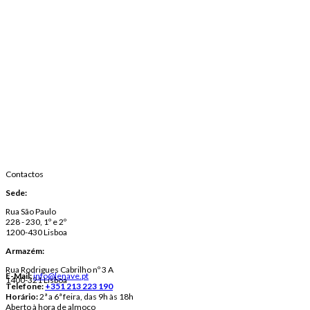
Contactos
Sede:
Rua São Paulo
228 - 230, 1º e 2º
1200-430 Lisboa
Armazém:
Rua Rodrigues Cabrilho nº 3 A
E-Mail:
info@lenave.pt
1400-321 Lisboa
Telefone:
+351 213 223 190
Horário:
2ª a 6ª feira, das 9h às 18h
Aberto à hora de almoço