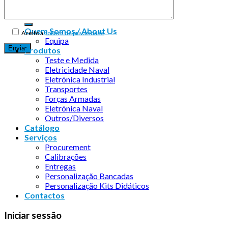
Quem Somos / About Us
Aceito a
política de privacidade
Equipa
Produtos
Teste e Medida
Eletricidade Naval
Eletrónica Industrial
Transportes
Forças Armadas
Eletrónica Naval
Outros/Diversos
Catálogo
Serviços
Procurement
Calibrações
Entregas
Personalização Bancadas
Personalização Kits Didáticos
Contactos
Iniciar sessão