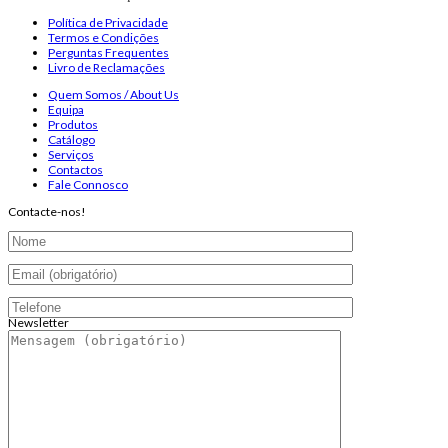
Política de Privacidade
Termos e Condições
Perguntas Frequentes
Livro de Reclamações
Quem Somos / About Us
Equipa
Produtos
Catálogo
Serviços
Contactos
Fale Connosco
Contacte-nos!
Newsletter
Endereço de email:
Copyright 2026 ©
Infosyncro