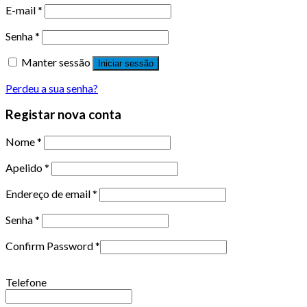
E-mail
*
Senha
*
Manter sessão
Iniciar sessão
Perdeu a sua senha?
Registar nova conta
Nome
*
Apelido
*
Endereço de email
*
Senha
*
Confirm Password
*
Telefone