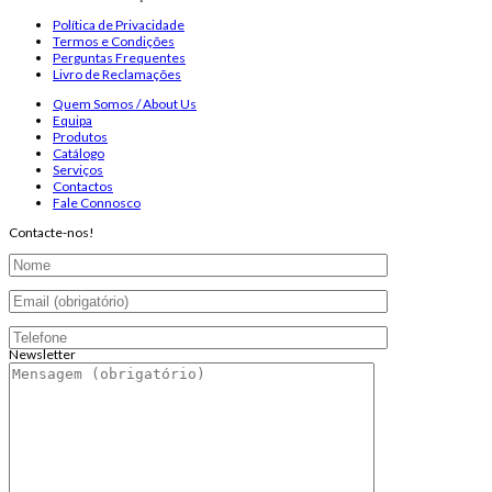
Política de Privacidade
Termos e Condições
Perguntas Frequentes
Livro de Reclamações
Quem Somos / About Us
Equipa
Produtos
Catálogo
Serviços
Contactos
Fale Connosco
Contacte-nos!
Newsletter
Endereço de email:
Copyright 2026 ©
Infosyncro