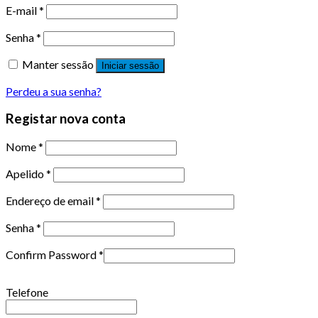
E-mail
*
Senha
*
Manter sessão
Iniciar sessão
Perdeu a sua senha?
Registar nova conta
Nome
*
Apelido
*
Endereço de email
*
Senha
*
Confirm Password
*
Telefone