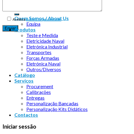
Quem Somos / About Us
Aceito a
política de privacidade
Equipa
Produtos
Teste e Medida
Eletricidade Naval
Eletrónica Industrial
Transportes
Forças Armadas
Eletrónica Naval
Outros/Diversos
Catálogo
Serviços
Procurement
Calibrações
Entregas
Personalização Bancadas
Personalização Kits Didáticos
Contactos
Iniciar sessão