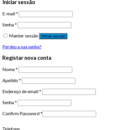
Iniciar sessão
E-mail
*
Senha
*
Manter sessão
Iniciar sessão
Perdeu a sua senha?
Registar nova conta
Nome
*
Apelido
*
Endereço de email
*
Senha
*
Confirm Password
*
Telefone