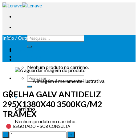
Início
/
Outras Categorias
Iniciar sessão
Carrinho /
0
Nenhum produto no carrinho.
A imagem é meramente ilustrativa.
GRELHA GALV ANTIDELIZ
0
295X1380X40 3500KG/M2
Carrinho
TRAMEX
Nenhum produto no carrinho.
ESGOTADO – SOB CONSULTA