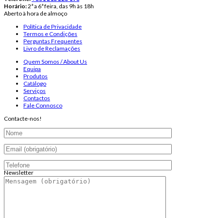
Horário:
2ª a 6ª feira, das 9h às 18h
Aberto à hora de almoço
Política de Privacidade
Termos e Condições
Perguntas Frequentes
Livro de Reclamações
Quem Somos / About Us
Equipa
Produtos
Catálogo
Serviços
Contactos
Fale Connosco
Contacte-nos!
Newsletter
Endereço de email: