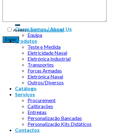
Copyright 2026 ©
Infosyncro
Quem Somos / About Us
Aceito a
política de privacidade
Equipa
Produtos
Teste e Medida
Eletricidade Naval
Eletrónica Industrial
Transportes
Forças Armadas
Eletrónica Naval
Outros/Diversos
Catálogo
Serviços
Procurement
Calibrações
Entregas
Personalização Bancadas
Personalização Kits Didáticos
Contactos