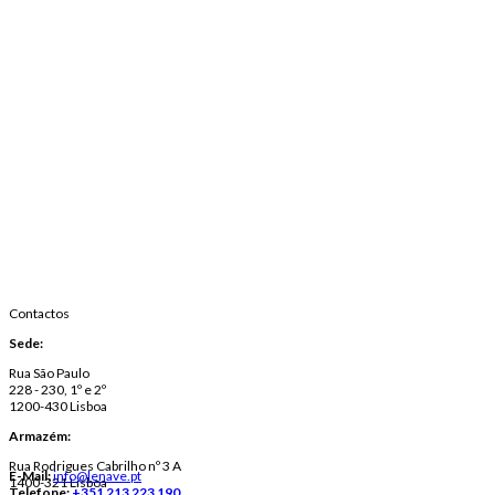
Contactos
Sede:
Rua São Paulo
228 - 230, 1º e 2º
1200-430 Lisboa
Armazém:
Rua Rodrigues Cabrilho nº 3 A
E-Mail:
info@lenave.pt
1400-321 Lisboa
Telefone:
+351 213 223 190