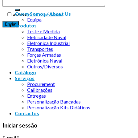
Quem Somos / About Us
Aceito a
política de privacidade
Equipa
Produtos
Teste e Medida
Eletricidade Naval
Eletrónica Industrial
Transportes
Forças Armadas
Eletrónica Naval
Outros/Diversos
Catálogo
Serviços
Procurement
Calibrações
Entregas
Personalização Bancadas
Personalização Kits Didáticos
Contactos
Iniciar sessão
E-mail
*