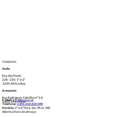
Contactos
Sede:
Rua São Paulo
228 - 230, 1º e 2º
1200-430 Lisboa
Armazém:
Rua Rodrigues Cabrilho nº 3 A
E-Mail:
info@lenave.pt
1400-321 Lisboa
Telefone:
+351 213 223 190
Horário:
2ª a 6ª feira, das 9h às 18h
Aberto à hora de almoço