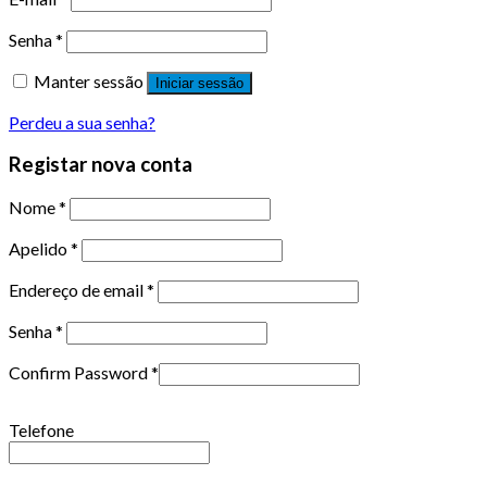
Senha
*
Manter sessão
Iniciar sessão
Perdeu a sua senha?
Registar nova conta
Nome
*
Apelido
*
Endereço de email
*
Senha
*
Confirm Password
*
Telefone