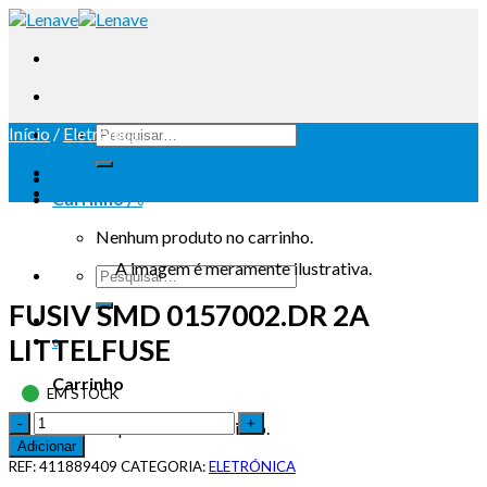
Início
/
Eletrónica
Iniciar sessão
Carrinho /
0
Nenhum produto no carrinho.
A imagem é meramente ilustrativa.
FUSIV SMD 0157002.DR 2A
LITTELFUSE
0
Carrinho
EM STOCK
Nenhum produto no carrinho.
Adicionar
REF:
411889409
CATEGORIA:
ELETRÓNICA