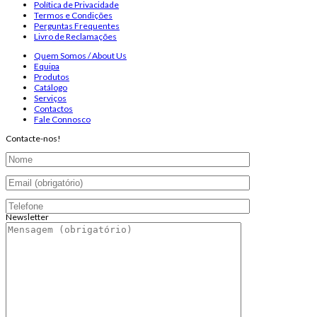
Política de Privacidade
Termos e Condições
Perguntas Frequentes
Livro de Reclamações
Quem Somos / About Us
Equipa
Produtos
Catálogo
Serviços
Contactos
Fale Connosco
Contacte-nos!
Newsletter
Endereço de email:
Copyright 2026 ©
Infosyncro