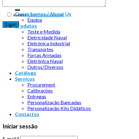
Quem Somos / About Us
Aceito a
política de privacidade
Equipa
Produtos
Teste e Medida
Eletricidade Naval
Eletrónica Industrial
Transportes
Forças Armadas
Eletrónica Naval
Outros/Diversos
Catálogo
Serviços
Procurement
Calibrações
Entregas
Personalização Bancadas
Personalização Kits Didáticos
Contactos
Iniciar sessão
E-mail
*