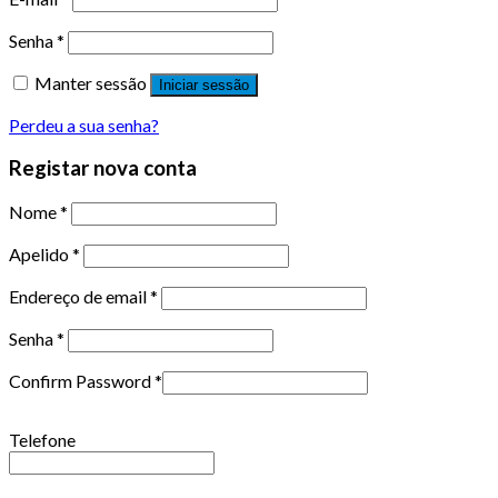
Senha
*
Manter sessão
Iniciar sessão
Perdeu a sua senha?
Registar nova conta
Nome
*
Apelido
*
Endereço de email
*
Senha
*
Confirm Password
*
Telefone