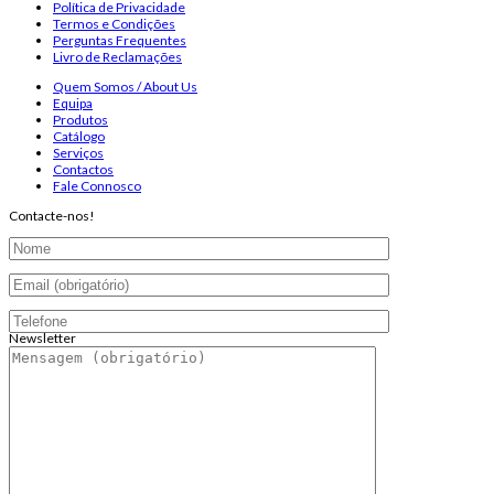
Política de Privacidade
Termos e Condições
Perguntas Frequentes
Livro de Reclamações
Quem Somos / About Us
Equipa
Produtos
Catálogo
Serviços
Contactos
Fale Connosco
Contacte-nos!
Newsletter
Endereço de email:
Copyright 2026 ©
Infosyncro