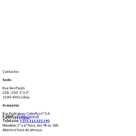
Contactos
Sede:
Rua São Paulo
228 - 230, 1º e 2º
1200-430 Lisboa
Armazém:
Rua Rodrigues Cabrilho nº 3 A
E-Mail:
info@lenave.pt
1400-321 Lisboa
Telefone:
+351 213 223 190
Horário:
2ª a 6ª feira, das 9h às 18h
Aberto à hora de almoço