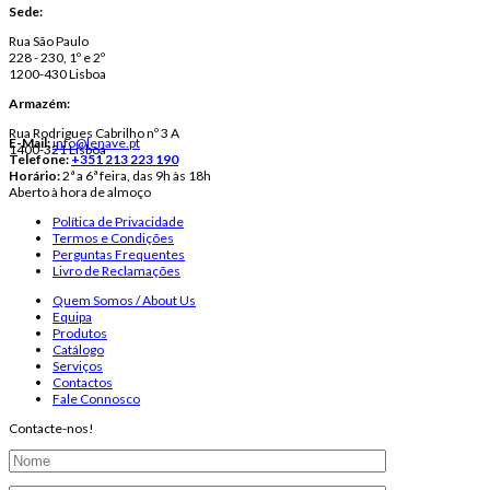
Sede:
Rua São Paulo
228 - 230, 1º e 2º
1200-430 Lisboa
Armazém:
Rua Rodrigues Cabrilho nº 3 A
E-Mail:
info@lenave.pt
1400-321 Lisboa
Telefone:
+351 213 223 190
Horário:
2ª a 6ª feira, das 9h às 18h
Aberto à hora de almoço
Política de Privacidade
Termos e Condições
Perguntas Frequentes
Livro de Reclamações
Quem Somos / About Us
Equipa
Produtos
Catálogo
Serviços
Contactos
Fale Connosco
Contacte-nos!