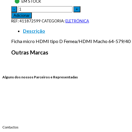
EM STOCK
Adicionar
REF:
411872599
CATEGORIA:
ELETRÓNICA
Descrição
Ficha micro HDMI tipo D Femea/HDMI Macho 64-579/40
Outras Marcas
Alguns dos nossos Parceiros e Representadas
Contactos