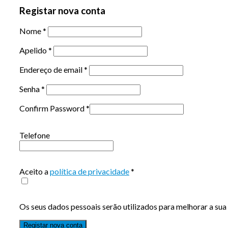
Registar nova conta
Nome
*
Apelido
*
Endereço de email
*
Senha
*
Confirm Password
*
Telefone
Aceito a
política de privacidade
*
Os seus dados pessoais serão utilizados para melhorar a sua 
Registar nova conta