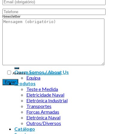
Newsletter
Endereço de email:
Copyright 2026 ©
Infosyncro
Quem Somos / About Us
Aceito a
política de privacidade
Equipa
Produtos
Teste e Medida
Eletricidade Naval
Eletrónica Industrial
Transportes
Forças Armadas
Eletrónica Naval
Outros/Diversos
Catálogo