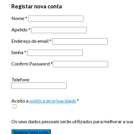
Registar nova conta
Nome
*
Apelido
*
Endereço de email
*
Senha
*
Confirm Password
*
Telefone
Aceito a
política de privacidade
*
Os seus dados pessoais serão utilizados para melhorar a sua 
Registar nova conta