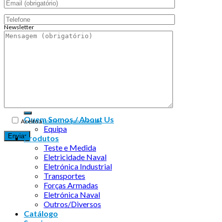
Newsletter
Endereço de email:
Copyright 2026 ©
Infosyncro
Quem Somos / About Us
Aceito a
política de privacidade
Equipa
Produtos
Teste e Medida
Eletricidade Naval
Eletrónica Industrial
Transportes
Forças Armadas
Eletrónica Naval
Outros/Diversos
Catálogo