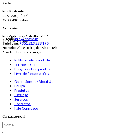
Sede:
Rua São Paulo
228 - 230, 1º e 2º
1200-430 Lisboa
Armazém:
Rua Rodrigues Cabrilho nº 3 A
E-Mail:
info@lenave.pt
1400-321 Lisboa
Telefone:
+351 213 223 190
Horário:
2ª a 6ª feira, das 9h às 18h
Aberto à hora de almoço
Política de Privacidade
Termos e Condições
Perguntas Frequentes
Livro de Reclamações
Quem Somos / About Us
Equipa
Produtos
Catálogo
Serviços
Contactos
Fale Connosco
Contacte-nos!