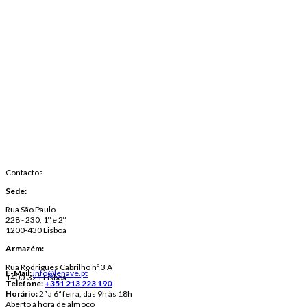
Contactos
Sede:
Rua São Paulo
228 - 230, 1º e 2º
1200-430 Lisboa
Armazém:
Rua Rodrigues Cabrilho nº 3 A
E-Mail:
info@lenave.pt
1400-321 Lisboa
Telefone:
+351 213 223 190
Horário:
2ª a 6ª feira, das 9h às 18h
Aberto à hora de almoço