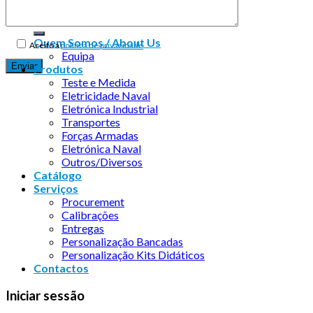
Quem Somos / About Us
Aceito a
política de privacidade
Equipa
Produtos
Teste e Medida
Eletricidade Naval
Eletrónica Industrial
Transportes
Forças Armadas
Eletrónica Naval
Outros/Diversos
Catálogo
Serviços
Procurement
Calibrações
Entregas
Personalização Bancadas
Personalização Kits Didáticos
Contactos
Iniciar sessão