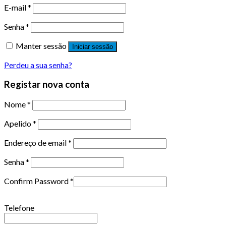
E-mail
*
Senha
*
Manter sessão
Iniciar sessão
Perdeu a sua senha?
Registar nova conta
Nome
*
Apelido
*
Endereço de email
*
Senha
*
Confirm Password
*
Telefone