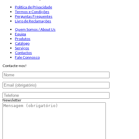
Política de Privacidade
Termos e Condições
Perguntas Frequentes
Livro de Reclamações
Quem Somos / About Us
Equipa
Produtos
Catálogo
Serviços
Contactos
Fale Connosco
Contacte-nos!
Newsletter
Endereço de email:
Copyright 2026 ©
Infosyncro