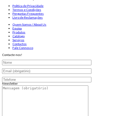
Política de Privacidade
Termos e Condições
Perguntas Frequentes
Livro de Reclamações
Quem Somos / About Us
Equipa
Produtos
Catálogo
Serviços
Contactos
Fale Connosco
Contacte-nos!
Newsletter
Endereço de email:
Copyright 2026 ©
Infosyncro