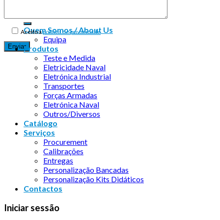
Quem Somos / About Us
Aceito a
política de privacidade
Equipa
Produtos
Teste e Medida
Eletricidade Naval
Eletrónica Industrial
Transportes
Forças Armadas
Eletrónica Naval
Outros/Diversos
Catálogo
Serviços
Procurement
Calibrações
Entregas
Personalização Bancadas
Personalização Kits Didáticos
Contactos
Iniciar sessão