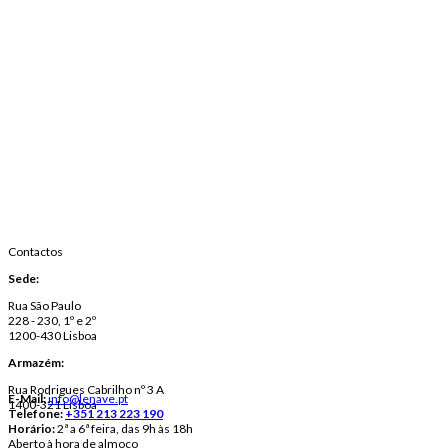
Contactos
Sede:
Rua São Paulo
228 - 230, 1º e 2º
1200-430 Lisboa
Armazém:
Rua Rodrigues Cabrilho nº 3 A
E-Mail:
info@lenave.pt
1400-321 Lisboa
Telefone:
+351 213 223 190
Horário:
2ª a 6ª feira, das 9h às 18h
Aberto à hora de almoço