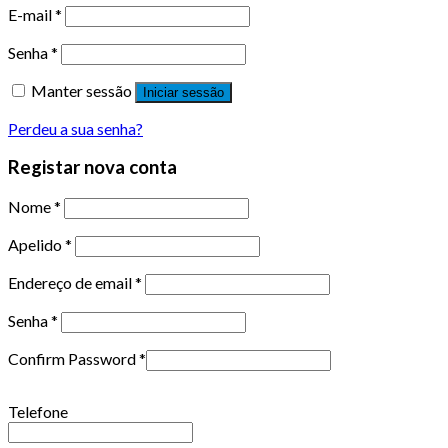
E-mail
*
Senha
*
Manter sessão
Iniciar sessão
Perdeu a sua senha?
Registar nova conta
Nome
*
Apelido
*
Endereço de email
*
Senha
*
Confirm Password
*
Telefone