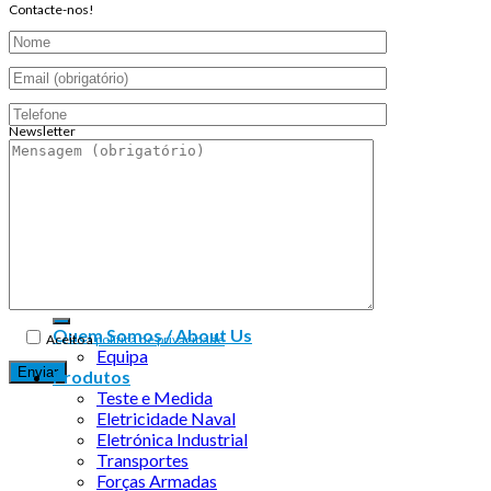
Contacte-nos!
Newsletter
Endereço de email:
Copyright 2026 ©
Infosyncro
Quem Somos / About Us
Aceito a
política de privacidade
Equipa
Produtos
Teste e Medida
Eletricidade Naval
Eletrónica Industrial
Transportes
Forças Armadas