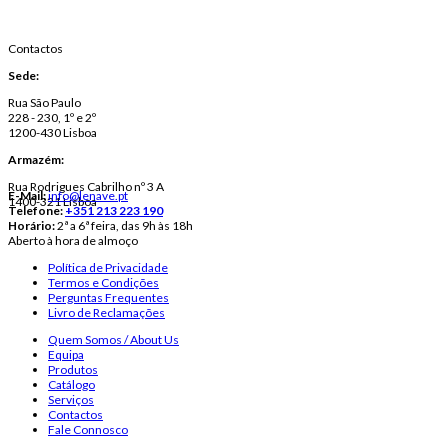
Contactos
Sede:
Rua São Paulo
228 - 230, 1º e 2º
1200-430 Lisboa
Armazém:
Rua Rodrigues Cabrilho nº 3 A
E-Mail:
info@lenave.pt
1400-321 Lisboa
Telefone:
+351 213 223 190
Horário:
2ª a 6ª feira, das 9h às 18h
Aberto à hora de almoço
Política de Privacidade
Termos e Condições
Perguntas Frequentes
Livro de Reclamações
Quem Somos / About Us
Equipa
Produtos
Catálogo
Serviços
Contactos
Fale Connosco